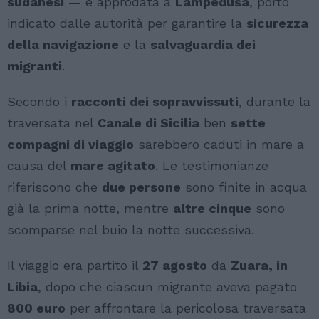
sudanesi
— è approdata a
Lampedusa
, porto
indicato dalle autorità per garantire la
sicurezza
della navigazione
e la
salvaguardia dei
migranti
.
Secondo i
racconti dei sopravvissuti
, durante la
traversata nel
Canale di Sicilia
ben
sette
compagni di viaggio
sarebbero caduti in mare a
causa del
mare agitato
. Le testimonianze
riferiscono che
due persone
sono finite in acqua
già la prima notte, mentre
altre cinque
sono
scomparse nel buio la notte successiva.
Il viaggio era partito il
27 agosto
da
Zuara, in
Libia
, dopo che ciascun migrante aveva pagato
800 euro
per affrontare la pericolosa traversata