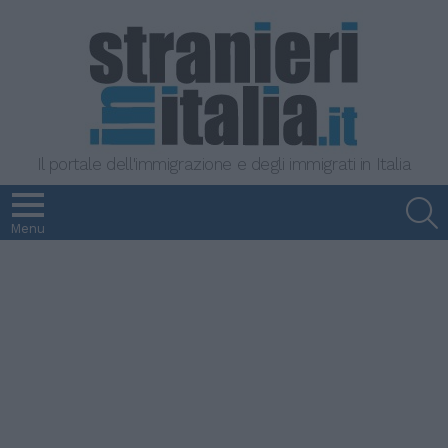
Il portale dell'immigrazione e degli immigrati in Italia
S
Menu