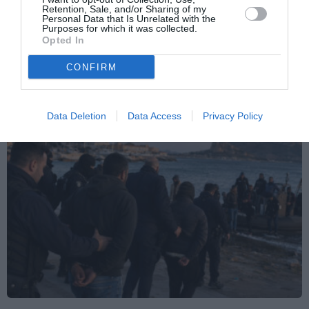
Retention, Sale, and/or Sharing of my
Articolo seguente
Personal Data that Is Unrelated with the
Giubileo dei Migranti 2025: due giornate di
Purposes for which it was collected.
Opted In
incontro e condivisione a Roma
CONFIRM
TI POTREBBERO INTERESSARE
ANCHE:
Data Deletion
Data Access
Privacy Policy