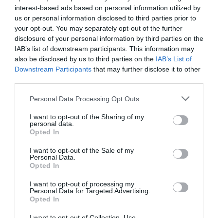
interest-based ads based on personal information utilized by
us or personal information disclosed to third parties prior to
your opt-out. You may separately opt-out of the further
disclosure of your personal information by third parties on the
Tra i passeggeri, un
uomo diabetico
è stato
IAB’s list of downstream participants. This information may
trasferito al
poliambulatorio
dell’isola per
also be disclosed by us to third parties on the
IAB’s List of
Downstream Participants
that may further disclose it to other
accertamenti medici.
third parties.
La vicenda riporta nuovamente all’attenzione il
Personal Data Processing Opt Outs
dramma delle rotte migratorie nel
I want to opt-out of the Sharing of my
Mediterraneo
, segnate da viaggi disperati,
personal data.
Opted In
condizioni estreme e spesso da
vite spezzate
I want to opt-out of the Sale of my
prima di raggiungere la salvezza
.
Personal Data.
Opted In
I want to opt-out of processing my
Articolo precedente
Vedi
Personal Data for Targeted Advertising.
di
Flussi, nuova procedura per contratto di
Opted In
più
soggiorno e permesso
I want to opt-out of Collection, Use,