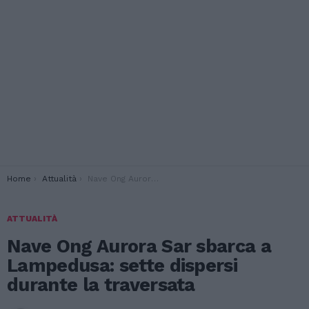
You are here:
Home
Attualità
Nave Ong Aurora Sar sbarca a Lampedusa: sette dispersi durante la traversata
ATTUALITÀ
Nave Ong Aurora Sar sbarca a
Lampedusa: sette dispersi
durante la traversata