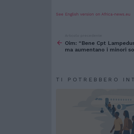
See English version on Africa-news.eu
Articolo precedente
Vedi
di
Oim: “Bene Cpt Lampedus
più
ma aumentano i minori so
TI POTREBBERO IN