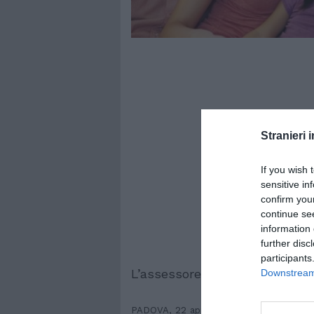
Stranieri i
If you wish 
sensitive in
confirm you
continue se
information 
further disc
participants
L’assessore De Bona: "Una dina
Downstream 
PADOVA, 22 aprile 2008 – In base ai dati uf