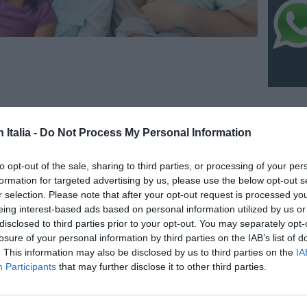
NO
n Italia -
Do Not Process My Personal Information
IC 1101
to opt-out of the sale, sharing to third parties, or processing of your per
conosci
anni l
formation for targeted advertising by us, please use the below opt-out s
r selection. Please note that after your opt-out request is processed y
6 Agosto
eing interest-based ads based on personal information utilized by us or
“Fari c
disclosed to third parties prior to your opt-out. You may separately opt-
potremm
losure of your personal information by third parties on the IAB’s list of
posto s
. This information may also be disclosed by us to third parties on the
IA
4 Agosto
mica in forte crescita"
Participants
that may further disclose it to other third parties.
NO
ficiali, a fine 2006 gli stranieri iscritti all’anagrafe nel