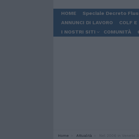
HOME
Speciale Decreto Flus
ANNUNCI DI LAVORO
COLF E
I NOSTRI SITI
COMUNITÀ
You are here:
Home
Attualità
Nel 2006 in Veneto 350mila 