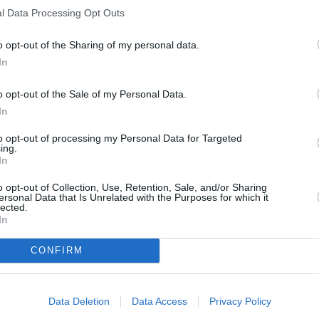
SPE
l Data Processing Opt Outs
con un aumento di circa 30 mila immigrati rispetto
Dionisi
o opt-out of the Sharing of my personal data.
arriva
In
7 Agosto
cita che ha visto altre 32 mila iscrizioni
Voci da
o opt-out of the Sale of my Personal Data.
7 e una stima di ulteriori 15 mila presenti
edizion
In
stici) che portano le presenze straniere
7 Agosto
to opt-out of processing my Personal Data for Targeted
inandosi al 10 per cento della popolazione
ing.
In
Photosh
o opt-out of Collection, Use, Retention, Sale, and/or Sharing
a seconda regione in Italia per numero di
ersonal Data that Is Unrelated with the Purposes for which it
lected.
 dati sono stati resi noti a Padova, durante
In
 annuale 2008 sull’immigrazione straniera
CONFIRM
torio Regionale Immigrazione la cui
’anno scorso all’ente Veneto Lavoro.
Data Deletion
Data Access
Privacy Policy