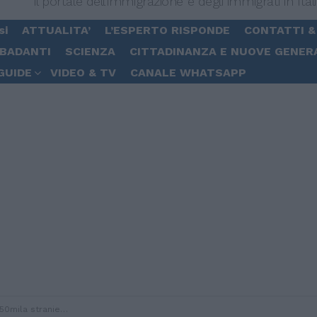
Il portale dell'immigrazione e degli immigrati in Ital
si
ATTUALITA’
L’ESPERTO RISPONDE
CONTATTI &
 BADANTI
SCIENZA
CITTADINANZA E NUOVE GENER
GUIDE
VIDEO & TV
CANALE WHATSAPP
stranieri regolari