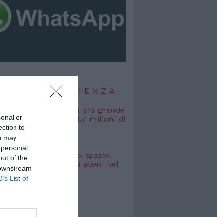
TIZIE DI SCIENZA
, misurata la galassia più grande
sonal or
uta: si estende per 1,7 milioni di
uce
ection to
ou may
 2026
 personal
osmici” nascosti nello spazio:
out of the
o cercare i segnali alieni nel
 downstream
bagliato
B’s List of
 2026
TIZIE DI