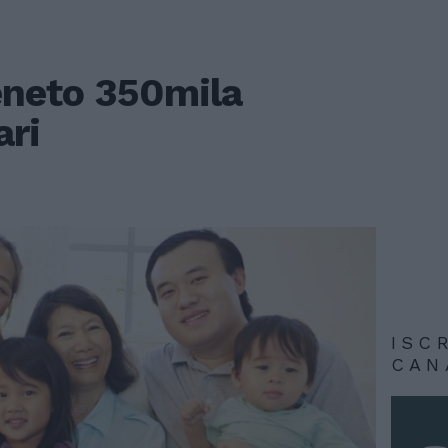
eneto 350mila
ari
ISC
CAN