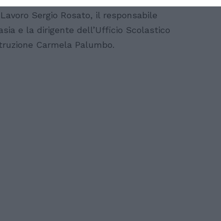
ssore regionale ai flussi migratori Oscar
 Lavoro Sergio Rosato, il responsabile
ia e la dirigente dell’Ufficio Scolastico
Istruzione Carmela Palumbo.