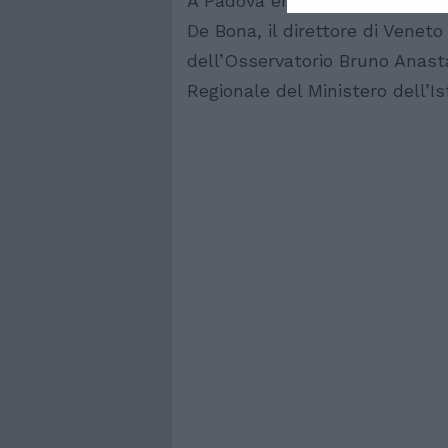
A Padova erano presenti l’asse
De Bona, il direttore di Veneto
dell’Osservatorio Bruno Anastas
Regionale del Ministero dell’