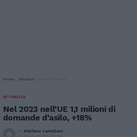
You are here:
Home
Attualità
Nel 2023 nell’UE 1,1 milioni di domande d’asilo, +18%
ATTUALITÀ
Nel 2023 nell’UE 1,1 milioni di
domande d’asilo, +18%
di
Stefano Camilloni
12 Marzo 2024, 13:28