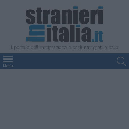
Il portale dell'immigrazione e degli immigrati in Italia
S
Menu