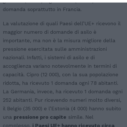
guineani (21 000) e gli ivoriani (20 000) hanno fatto
domanda soprattutto in Francia.
La valutazione di quali Paesi dell’UE+ ricevono il
maggior numero di domande di asilo è
importante, ma non è la misura migliore della
pressione esercitata sulle amministrazioni
nazionali. Infatti, i sistemi di asilo e di
accoglienza variano notevolmente in termini di
capacità. Cipro (12 000), con la sua popolazione
ridotta, ha ricevuto 1 domanda ogni 78 abitanti.
La Germania, invece, ha ricevuto 1 domanda ogni
252 abitanti. Pur ricevendo numeri molto diversi,
il Belgio (35 000) e l’Estonia (4 000) hanno subito
una
pressione pro capite
simile. Nel
complesso,
i Paesi UE+ hanno ricevuto circa