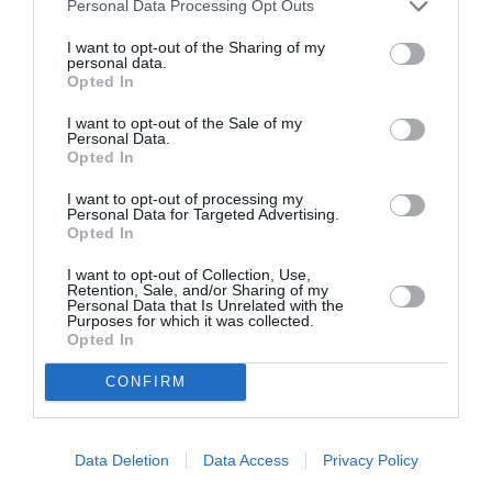
Personal Data Processing Opt Outs
I want to opt-out of the Sharing of my
personal data.
Opted In
Alcune cittadinanze presentano la maggior parte
I want to opt-out of the Sale of my
delle loro domande in un unico Paese dell’UE+.
Personal Data.
Opted In
Nel 2023, questi includono venezuelani e
colombiani, che hanno presentato oltre l’80%
I want to opt-out of processing my
Personal Data for Targeted Advertising.
delle loro domande in Spagna;
egiziani che
Opted In
hanno presentato quasi il 70% delle loro
I want to opt-out of Collection, Use,
Retention, Sale, and/or Sharing of my
domande in Italia
, così come afghani, siriani e
Personal Data that Is Unrelated with the
Purposes for which it was collected.
turchi che hanno presentato la maggior parte
Opted In
delle loro domande in Germania.
CONFIRM
Significativamente, dei marocchini (31.000) che
hanno presentato domanda nei Paesi UE+, la
maggior parte lo ha fatto in Austria. Inoltre, i
Data Deletion
Data Access
Privacy Policy