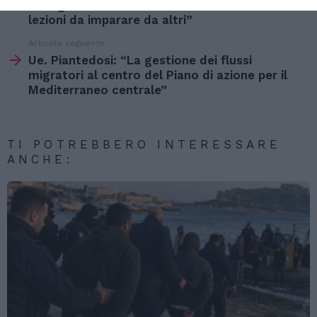
di
Immigrazione, Piantedosi: “L’Italia non ha
più
lezioni da imparare da altri”
Articolo seguente
Ue. Piantedosi: “La gestione dei flussi
migratori al centro del Piano di azione per il
Mediterraneo centrale”
TI POTREBBERO INTERESSARE
ANCHE: