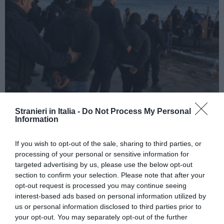
ATTUALITÀ
Stranieri in Italia -
Do Not Process My Personal
Information
Cagliari, smantellata rete accusata di
favorire l’immigrazione irregolare: otto fermi
If you wish to opt-out of the sale, sharing to third parties, or
processing of your personal or sensitive information for
targeted advertising by us, please use the below opt-out
section to confirm your selection. Please note that after your
opt-out request is processed you may continue seeing
interest-based ads based on personal information utilized by
us or personal information disclosed to third parties prior to
your opt-out. You may separately opt-out of the further