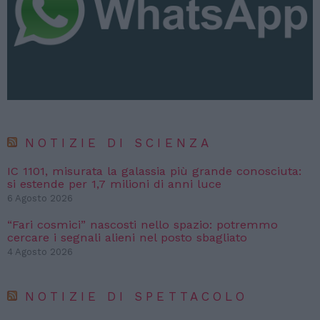
NOTIZIE DI SCIENZA
IC 1101, misurata la galassia più grande conosciuta:
si estende per 1,7 milioni di anni luce
6 Agosto 2026
“Fari cosmici” nascosti nello spazio: potremmo
cercare i segnali alieni nel posto sbagliato
4 Agosto 2026
NOTIZIE DI SPETTACOLO