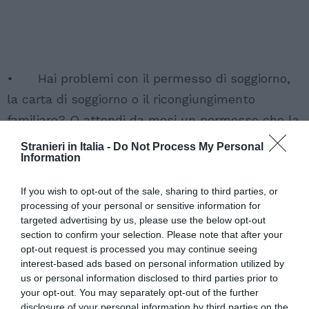
• Hai problemi con il permesso di soggiorno,
la carta di soggiorno o il ricongiungimento
familiare? O attendi da mesi un permesso che la
Questura ti darà quasi scaduto?
Stranieri in Italia -
Do Not Process My Personal
Information
• Per avere informazioni hai dovuto pagare un
If you wish to opt-out of the sale, sharing to third parties, or
avvocato perché la Questura non ha uno
processing of your personal or sensitive information for
sportello informativo al quale rivolgersi senza
targeted advertising by us, please use the below opt-out
section to confirm your selection. Please note that after your
intermediari?
opt-out request is processed you may continue seeing
interest-based ads based on personal information utilized by
• La Questura ti ha dato un permesso di
us or personal information disclosed to third parties prior to
pochi mesi quando avresti diritto a un rinnovo
your opt-out. You may separately opt-out of the further
disclosure of your personal information by third parties on the