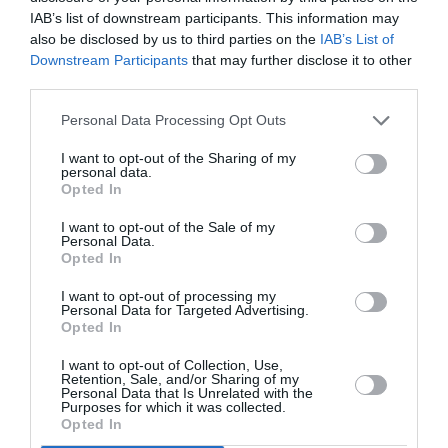
fino a due anni? Sei così costretto a pagare
IAB’s list of downstream participants. This information may
centinaia di euro più volte l’anno per il rinnovo?
also be disclosed by us to third parties on the
IAB’s List of
Downstream Participants
that may further disclose it to other
third parties.
• Volevi rinnovare la carta di soggiorno e ti
hanno consegnato un permesso della durata di
Personal Data Processing Opt Outs
pochi mesi?
I want to opt-out of the Sharing of my
personal data.
Opted In
• Quando vai in Questura devi subire le
prepotenze e l’arroganza degli agenti?
I want to opt-out of the Sale of my
Personal Data.
Opted In
Se hai vissuto sulla tua pelle il razzismo
I want to opt-out of processing my
istituzionale
Personal Data for Targeted Advertising.
Opted In
di queste malepratiche, è il momento di farti
I want to opt-out of Collection, Use,
Retention, Sale, and/or Sharing of my
sentire!
Personal Data that Is Unrelated with the
Purposes for which it was collected.
Opted In
Scendi in piazza contro il ricatto del permesso di