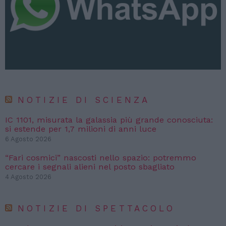
NOTIZIE DI SCIENZA
IC 1101, misurata la galassia più grande conosciuta:
si estende per 1,7 milioni di anni luce
6 Agosto 2026
“Fari cosmici” nascosti nello spazio: potremmo
cercare i segnali alieni nel posto sbagliato
4 Agosto 2026
NOTIZIE DI SPETTACOLO