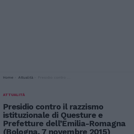
You are here:
Home
Attualità
Presidio contro il razzismo istituzionale di Questure e Prefetture dell’Emilia-Romagna (Bologna, 7 novembre 2015)
ATTUALITÀ
Presidio contro il razzismo
istituzionale di Questure e
Prefetture dell’Emilia-Romagna
(Bologna, 7 novembre 2015)