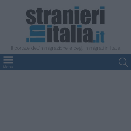
Il portale dell'immigrazione e degli immigrati in Italia
S
Menu