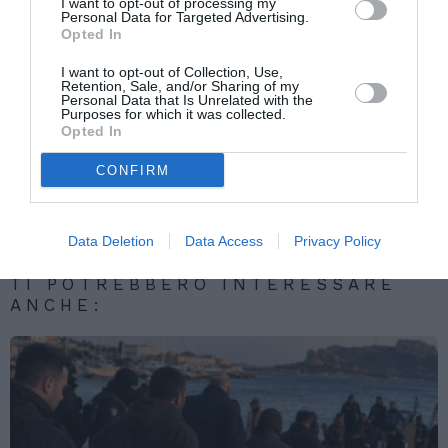
I want to opt-out of processing my
reale ed effettiva del bene protetto”.
Personal Data for Targeted Advertising.
Opted In
I want to opt-out of Collection, Use,
Articolo precedente
Retention, Sale, and/or Sharing of my
Vedi
Personal Data that Is Unrelated with the
di
Islam. Razzismo e pregiudizi nei libri di
Purposes for which it was collected.
più
scuola europei
Opted In
Articolo seguente
CONFIRM
Riforma di Schengen, le proposte della
Commissione Ue
Data Deletion
Data Access
Privacy Policy
TI POTREBBERO INTERESSARE
ANCHE: