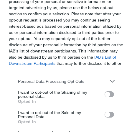
processing of your personal or sensitive information for
suo avvocato Gianluca Arrighi, che ha reso nota
targeted advertising by us, please use the below opt-out
section to confirm your selection. Please note that after your
la vicenda. Ora l’indagine si è conclusa e la
opt-out request is processed you may continue seeing
procura ha depositato gli atti, mossa che
interest-based ads based on personal information utilized by
precede un eventuale rinvio a giudizio. El Israel
us or personal information disclosed to third parties prior to
your opt-out. You may separately opt-out of the further
Rischia dai sei mesi ai tre anni di reclusione.
disclosure of your personal information by third parties on the
IAB’s list of downstream participants. This information may
Arrighi parla di “caso grottesco” che “pone
also be disclosed by us to third parties on the
IAB’s List of
Downstream Participants
that may further disclose it to other
l’attenzione su due problematiche giuridiche
third parties.
molto attuali. La prima è la possibilità di
Personal Data Processing Opt Outs
introdurre nel nostro ordinamento la
discrezionalità dell’azione penale da parte del
I want to opt-out of the Sharing of my
personal data.
pubblico ministero. L’altra il riconoscimento a
Opted In
livello legislativo del principio di necessaria
I want to opt-out of the Sale of my
Personal Data.
lesività, per il quale non può esservi reato senza
Opted In
una concreta lesione o una messa in pericolo