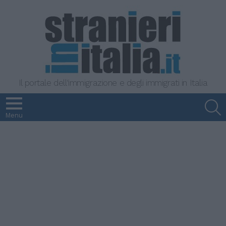
Il portale dell'immigrazione e degli immigrati in Italia
S
Menu