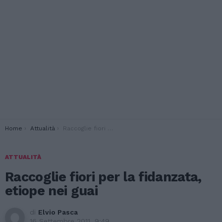
You are here:
Home
Attualità
Raccoglie fiori per la fidanzata, etiope nei guai
ATTUALITÀ
Raccoglie fiori per la fidanzata,
etiope nei guai
di
Elvio Pasca
16 Settembre 2011, 9:49