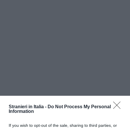
Stranieri in Italia -
Do Not Process My Personal
Information
Pare che nell’operazione l’etiope avesse spezzato
If you wish to opt-out of the sale, sharing to third parties, or
un paio di rametti, “involontariamente” spiega il