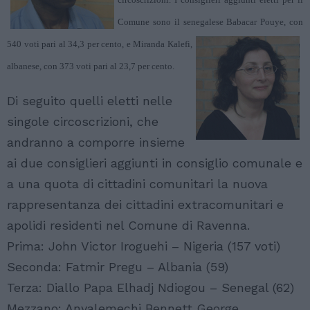
Comune sono il senegalese Babacar Pouye, con
540 voti pari al 34,3 per
cento, e Miranda Kalefi,
albanese, con 373 voti pari al 23,7 per cento.
Di seguito quelli eletti nelle
singole circoscrizioni, che
andranno a comporre insieme
ai due consiglieri aggiunti in consiglio comunale e
a una quota di cittadini comunitari la nuova
rappresentanza dei cittadini extracomunitari e
apolidi residenti nel Comune di Ravenna.
Prima: John Victor Iroguehi – Nigeria (157 voti)
Seconda: Fatmir Pregu – Albania (59)
Terza: Diallo Papa Elhadj Ndiogou – Senegal (62)
Mezzano: Anyalemechi Bennett George