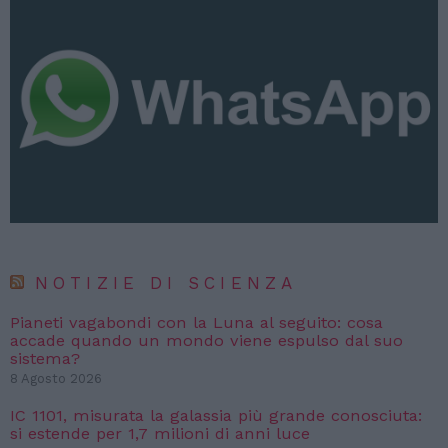
NOTIZIE DI SCIENZA
Pianeti vagabondi con la Luna al seguito: cosa
accade quando un mondo viene espulso dal suo
sistema?
8 Agosto 2026
IC 1101, misurata la galassia più grande conosciuta:
si estende per 1,7 milioni di anni luce