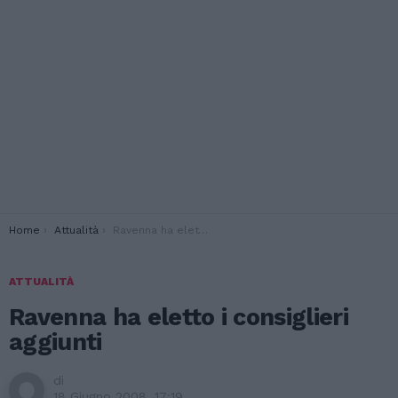
You are here:
Home
Attualità
Ravenna ha eletto i consiglieri aggiunti
ATTUALITÀ
Ravenna ha eletto i consiglieri
aggiunti
di
18 Giugno 2008, 17:19