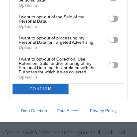
Opted In
“Rispetto a quella esperienza – spiegano
I want to opt-out of the Sale of my
Personal Data.
Matteucci e Farabegoli – il regolamento di
Opted In
elezione della Rappresentanza è stato
I want to opt-out of processing my
Personal Data for Targeted Advertising.
radicalmente modificato. Chi si è recato alle
Opted In
urne domenica scorsa ha votato per i singoli
I want to opt-out of Collection, Use,
candidati e per i loro programmi, a prescindere
Retention, Sale, and/or Sharing of my
Personal Data that Is Unrelated with the
dalle aree geografiche di appartenenza. Ci
Purposes for which it was collected.
Opted In
sembra un passo avanti importante, da
sottolineare: perché all’interno di una comunità
CONFIRM
ci si confronta sulla base di problemi concreti e
oggettivi. Non sulla base di appartenenze
Data Deletion
Data Access
Privacy Policy
etniche”.
L’altra novità interessante riguarda il ruolo dei