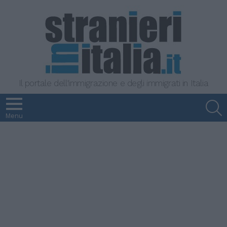
Il portale dell'immigrazione e degli immigrati in Italia
S
Menu