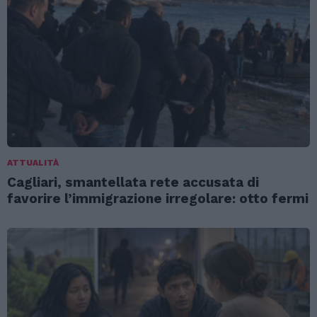
ATTUALITÀ
Cagliari, smantellata rete accusata di
favorire l’immigrazione irregolare: otto fermi