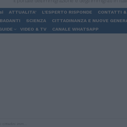
Il portale dell'immigrazione e degli immigrati in Ital
si
ATTUALITA’
L’ESPERTO RISPONDE
CONTATTI &
 BADANTI
SCIENZA
CITTADINANZA E NUOVE GENER
GUIDE
VIDEO & TV
CANALE WHATSAPP
ttadini immigrati