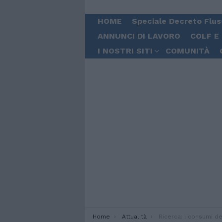
HOME
Speciale Decreto Flus
ANNUNCI DI LAVORO
COLF E
I NOSTRI SITI
COMUNITÀ
You are here:
Home
Attualità
Ricerca: i consumi dei ci