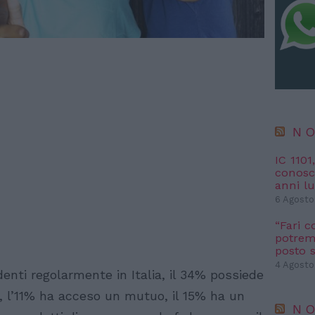
NO
IC 1101
conosci
anni l
6 Agosto
“Fari c
potremm
posto s
4 Agosto
identi regolarmente in Italia, il 34% possiede
, l’11% ha acceso un mutuo, il 15% ha un
NO