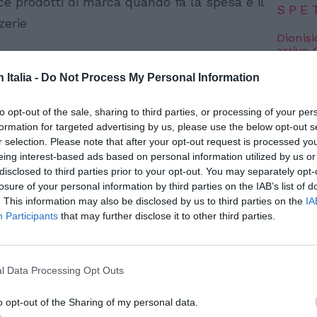
ce prodotti di marca quando fa la spesa e il
SPE
zerie
Dionisi
arriva
aliani percepiscono gli immigrati diversi da
7 Agosto
n Italia -
Do Not Process My Personal Information
 a italianizzarsi. Chi li vuole ancorati alla
Voci da
ti al made in Italy e chiusi nelle proprie
edizion
to opt-out of the sale, sharing to third parties, or processing of your per
7 Agosto
 sbaglia. C’è un’ampia schiera di migranti
formation for targeted advertising by us, please use the below opt-out s
r selection. Please note that after your opt-out request is processed y
ida una fiat e gioca al Superenalotto. Lo
eing interest-based ads based on personal information utilized by us or
Photosh
keting – the melting pot" svolta da
disclosed to third parties prior to your opt-out. You may separately opt-
a Etnocom etnomarketing. L’indagine
losure of your personal information by third parties on the IAB’s list of
. This information may also be disclosed by us to third parties on the
IA
orio sui consumi degli stranieri che vivono
Participants
that may further disclose it to other third parties.
bitudini di duemila persone intervistate.
ati residenti regolarmente in Italia il 34%
l Data Processing Opt Outs
 terzo dei casi nuova, metà usa i mezzi
o opt-out of the Sharing of my personal data.
utuo, il 15% ha un finanziamento, il 70%