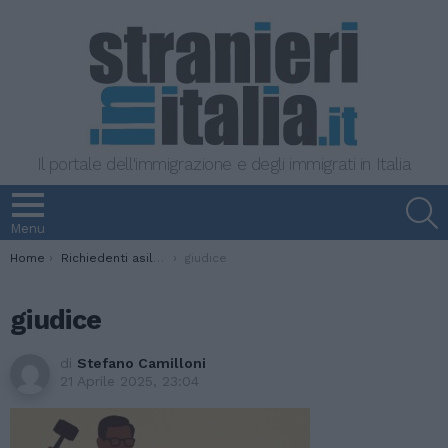
Il portale dell'immigrazione e degli immigrati in Italia
S
Menu
You are here:
Home
Richiedenti asilo nei CPR in Albania: la Corte d’Appello di Roma blocca il trattenimento
giudice
giudice
di
Stefano Camilloni
21 Aprile 2025, 23:04