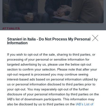
ATTUALITÀ
Tratta e grave sfruttamento, 36 milioni per
Stranieri in Italia -
Do Not Process My Personal
rafforzare assistenza e integrazione delle
Information
vittime
If you wish to opt-out of the sale, sharing to third parties, or
processing of your personal or sensitive information for
targeted advertising by us, please use the below opt-out
section to confirm your selection. Please note that after your
opt-out request is processed you may continue seeing
interest-based ads based on personal information utilized by
us or personal information disclosed to third parties prior to
your opt-out. You may separately opt-out of the further
disclosure of your personal information by third parties on the
IAB’s list of downstream participants. This information may
also be disclosed by us to third parties on the
IAB’s List of