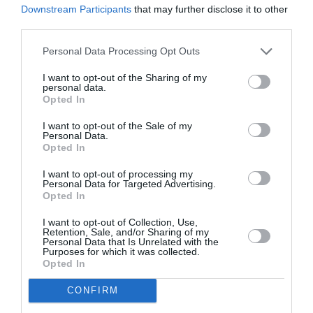
Downstream Participants
that may further disclose it to other
third parties.
ATTUALITÀ
Personal Data Processing Opt Outs
Migranti. Ceuta, nuovo allarme per il 15
agosto: sui social circolano appelli a un
I want to opt-out of the Sharing of my
ingresso di massa
personal data.
Opted In
I want to opt-out of the Sale of my
Personal Data.
Opted In
I want to opt-out of processing my
Personal Data for Targeted Advertising.
Opted In
I want to opt-out of Collection, Use,
Retention, Sale, and/or Sharing of my
Personal Data that Is Unrelated with the
Purposes for which it was collected.
Opted In
CONFIRM
ATTUALITÀ