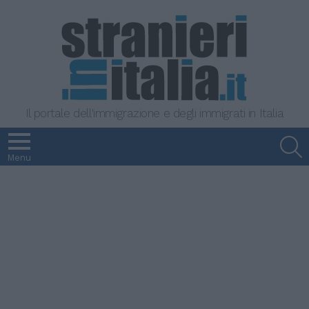
Il portale dell'immigrazione e degli immigrati in Italia
S
Menu