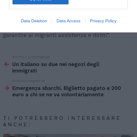
regole democratiche e dei principi umanitari che
ci sta dietro. Chiediamo, infine, di fermare
Data Deletion
Data Access
Privacy Policy
immediatamente i respingimenti di massa e di
garantire ai migranti assistenza e diritti”.
Articolo precedente
Vedi
di
Un italiano su due nei negozi degli
più
immigrati
Articolo seguente
Emergenza sbarchi. Biglietto pagato e 200
euro a chi se ne va volontariamente
TI POTREBBERO INTERESSARE
ANCHE: