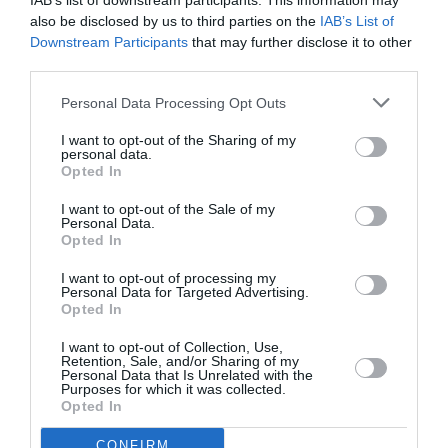
IAB’s list of downstream participants. This information may
Militare per essere poi consegnati a una
also be disclosed by us to third parties on the
IAB’s List of
motovedetta tunisina.
Downstream Participants
that may further disclose it to other
third parties.
Duro l’attacco dell’Arci che nel suo comunicato
Personal Data Processing Opt Outs
parla dell’ “ennesimo episodio di illegalità
I want to opt-out of the Sharing of my
istituzionale che contraddistingue la politica di
personal data.
Opted In
questo governo nei confronti dei migranti,
I want to opt-out of the Sale of my
mentre si susseguono le proteste nei centri in
Personal Data.
Opted In
cui molti degli stranieri arrivati negli ultimi mesi
sono stati rinchiusi”.
I want to opt-out of processing my
Personal Data for Targeted Advertising.
Opted In
Gli operatori dell’Arci presenti sull’isola, dove
I want to opt-out of Collection, Use,
svolgono varie attività di assistenza e di
Retention, Sale, and/or Sharing of my
Personal Data that Is Unrelated with the
monitoraggio degli sbarchi, hanno assistito
Purposes for which it was collected.
Opted In
all’episodio e hanno denunciamo “con la forza e
lo sdegno che merita il cinismo, il disprezzo delle
CONFIRM