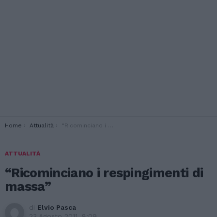
You are here:
Home
Attualità
“Ricominciano i respingimenti di massa”
ATTUALITÀ
“Ricominciano i respingimenti di
massa”
di
Elvio Pasca
23 Agosto 2011, 8:09