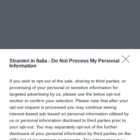
Stranieri in Italia -
Do Not Process My Personal
Information
Il resoconto dell’Associazione parla di sole sette
If you wish to opt-out of the sale, sharing to third parties, or
persone alle quali è stata data assistenza e fatti
processing of your personal or sensitive information for
targeted advertising by us, please use the below opt-out
rimanere sull’isola perché “in precarie condizioni
section to confirm your selection. Please note that after your
di salute, tra cui due donne e un paraplegico su
opt-out request is processed you may continue seeing
interest-based ads based on personal information utilized by
una sedia a rotelle”. Diversa invece la sorte degli
us or personal information disclosed to third parties prior to
altri immigrati a bordo del barcone che sono
your opt-out. You may separately opt-out of the further
disclosure of your personal information by third parties on the
stati affidati alla nave Borsini della Marina