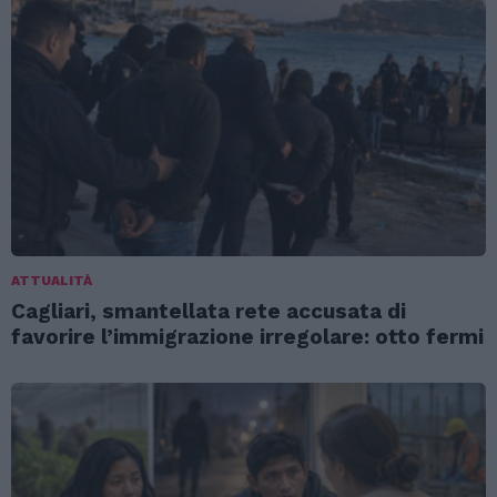
ATTUALITÀ
Cagliari, smantellata rete accusata di
favorire l’immigrazione irregolare: otto fermi