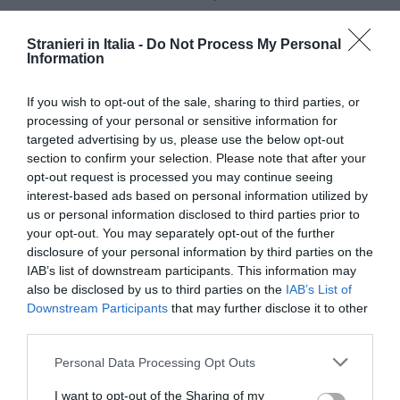
riforme giudiziarie chiesta a Bulgaria e Romania
siano effettive ed irreversibili” ha annunciato il
Stranieri in Italia -
Do Not Process My Personal
Information
ministro olandese Gerd Leers prima della
riunione. A luglio la Commissione europea
If you wish to opt-out of the sale, sharing to third parties, or
processing of your personal or sensitive information for
presenterà un rapporto sulle riforme nei due
targeted advertising by us, please use the below opt-out
Paesi. ”Lo studieremo attentamente ci vorrà un
section to confirm your selection. Please note that after your
opt-out request is processed you may continue seeing
po’ di tempo” ha aggiunto Leers.
interest-based ads based on personal information utilized by
us or personal information disclosed to third parties prior to
Anche il ministro belga Melchior Wathelet ha
your opt-out. You may separately opt-out of the further
confermato che “non c’è l’unanimità”. ”Bulgaria e
disclosure of your personal information by third parties on the
IAB’s list of downstream participants. This information may
Romania – ha spiegato .- hanno rispettato i
also be disclosed by us to third parties on the
IAB’s List of
requisiti tecnici, ma l’Olanda e altri Paesi hanno
Downstream Participants
that may further disclose it to other
third parties.
fatto ulteriori domande, quindi potrebbero essere
richiesti ulteriori requisiti”. Tra i governi scettici,
Personal Data Processing Opt Outs
insieme ad Amsterdam, ci sarebbero Parigi,
I want to opt-out of the Sharing of my