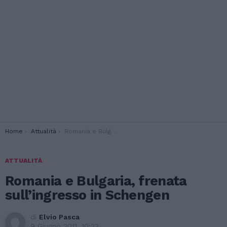
You are here:
Home
Attualità
Romania e Bulgaria, frenata sull’ingresso in Schengen
ATTUALITÀ
Romania e Bulgaria, frenata
sull’ingresso in Schengen
di
Elvio Pasca
9 Giugno 2011, 10:23