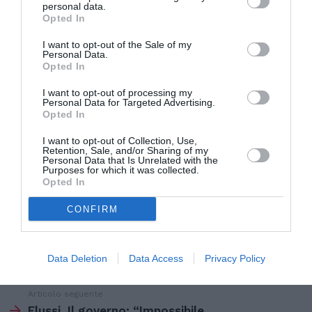
personal data.
Berlino, Helsinki e Praga.
Opted In
L’Italia è invece tra gli sponsor dell’allargamento.
I want to opt-out of the Sale of my
Personal Data.
“L’’Italia e’ stato il Paese che ha sostenuto con
Opted In
piu’ impegno l’entrata della Romania nell’Ue, con
I want to opt-out of processing my
Personal Data for Targeted Advertising.
uguale impegno sosteniamo adesso l’entrata in
Opted In
Schengen della Romania, con l’obiettivo che
I want to opt-out of Collection, Use,
questo avvenga entro il 2011” ha detto Berlusconi
Retention, Sale, and/or Sharing of my
Personal Data that Is Unrelated with the
a fine maggio, durante una visita a Bucarest. Ma
Purposes for which it was collected.
Opted In
il traguardo, per ora, non sembra così vicino.
CONFIRM
Articolo precedente
Vedi
di
Consiglio d’Europa: “Migranti annegano,
Data Deletion
Data Access
Privacy Policy
più
governi europei responsabili”
Articolo seguente
Flussi. Il governo: “Impossibile