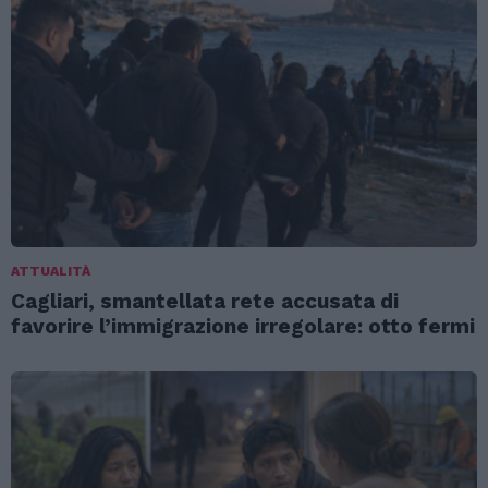
ATTUALITÀ
Cagliari, smantellata rete accusata di
favorire l’immigrazione irregolare: otto fermi