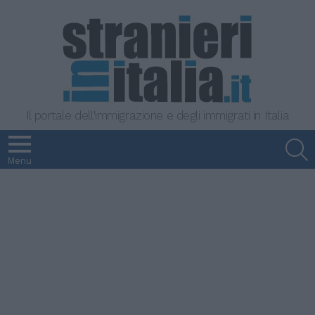
Il portale dell'immigrazione e degli immigrati in Italia
S
Menu