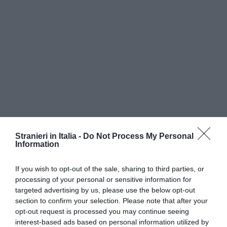
Stranieri in Italia -
Do Not Process My Personal
Information
If you wish to opt-out of the sale, sharing to third parties, or
processing of your personal or sensitive information for
targeted advertising by us, please use the below opt-out
section to confirm your selection. Please note that after your
Le verifiche portate avanti dalle Forze dell’Ordine
opt-out request is processed you may continue seeing
hanno poi smascherato la solita truffa, con
interest-based ads based on personal information utilized by