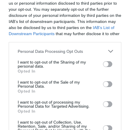
us or personal information disclosed to third parties prior to
l’egiziano che aveva pagato 5mila euro ad un suo
your opt-out. You may separately opt-out of the further
connazionale per trovare un finto datore di
disclosure of your personal information by third parties on the
IAB’s list of downstream participants. This information may
lavoro, con la promessa di ottenere il sospirato
also be disclosed by us to third parties on the
IAB’s List of
permesso.
Downstream Participants
that may further disclose it to other
third parties.
Da quel momento in poi sono emerse tutte le
Personal Data Processing Opt Outs
altre richieste per finti badanti, con l’inchiesta
I want to opt-out of the Sharing of my
che partita da Rimini ha portato a scoprire truffe
personal data.
Opted In
a Varese, Verona, Como, Lodi, Agrigento, Lecco,
Bergamo e Salerno.
I want to opt-out of the Sale of my
Personal Data.
Opted In
I want to opt-out of processing my
Articolo precedente
Vedi
Personal Data for Targeted Advertising.
di
Poste italiane vende case solo agli italiani.
Opted In
più
Il Giudice: “Bando è da rifare”
I want to opt-out of Collection, Use,
Articolo seguente
Retention, Sale, and/or Sharing of my