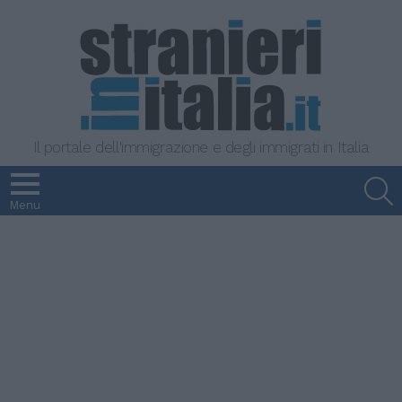
Il portale dell'immigrazione e degli immigrati in Italia
S
Menu