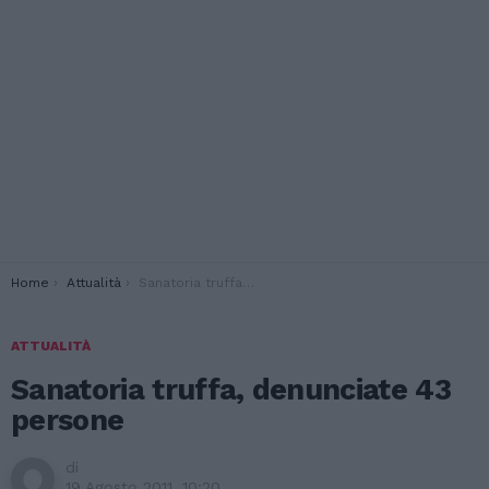
You are here:
Home
Attualità
Sanatoria truffa, denunciate 43 persone
ATTUALITÀ
Sanatoria truffa, denunciate 43
persone
di
19 Agosto 2011, 10:20