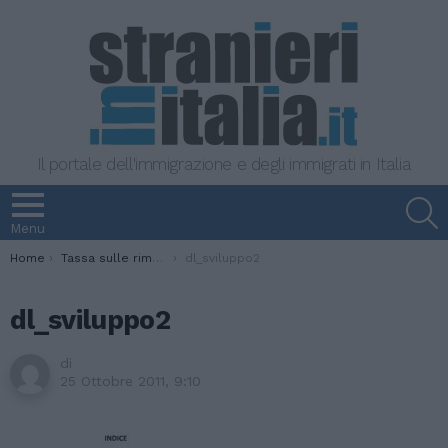
Il portale dell'immigrazione e degli immigrati in Italia
S
Menu
You are here:
Home
Tassa sulle rimesse. Dietrofront del governo: “È inutile e dannosa”
dl_sviluppo2
dl_sviluppo2
di
25 Ottobre 2011, 9:10