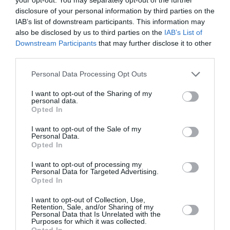
disclosure of your personal information by third parties on the
IAB’s list of downstream participants. This information may
also be disclosed by us to third parties on the
IAB’s List of
Downstream Participants
that may further disclose it to other
third parties.
Personal Data Processing Opt Outs
ATTUALITÀ
Migranti, scontro tra Spagna e Italia dopo la
I want to opt-out of the Sharing of my
personal data.
crisi di Ceuta: Albares accusa Roma di scarsa
Opted In
solidarietà
I want to opt-out of the Sale of my
Personal Data.
Opted In
I want to opt-out of processing my
Personal Data for Targeted Advertising.
Opted In
I want to opt-out of Collection, Use,
Retention, Sale, and/or Sharing of my
Personal Data that Is Unrelated with the
Purposes for which it was collected.
Opted In