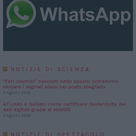
NOTIZIE DI SCIENZA
“Fari cosmici” nascosti nello spazio: potremmo
cercare i segnali alieni nel posto sbagliato
4 Agosto 2026
ATLHAS e Galileo: come certificare l’autenticità dei
dati digitali grazie ai satelliti
3 Agosto 2026
NOTIZIE DI SPETTACOLO