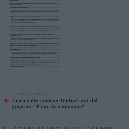
Articolo precedente
Vedi
di
Tassa sulle rimesse. Dietrofront del
più
governo: “È inutile e dannosa”
TI POTREBBERO INTERESSARE