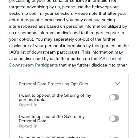
processing of your personal or sensitive information for
targeted advertising by us, please use the below opt-out
section to confirm your selection. Please note that after your
opt-out request is processed you may continue seeing
interest-based ads based on personal information utilized by
us or personal information disclosed to third parties prior to
your opt-out. You may separately opt-out of the further
disclosure of your personal information by third parties on the
IAB’s list of downstream participants. This information may
Alarm Phone, un’organizzazione non governativa,
also be disclosed by us to third parties on the
IAB’s List of
Downstream Participants
that may further disclose it to other
ha segnalato la perdita di contatti con
third parties.
l’imbarcazione il giorno successivo alla sua
Personal Data Processing Opt Outs
scomparsa. Nonostante gli sforzi congiunti della
Guardia Costiera, della Guardia di Finanza, di
I want to opt-out of the Sharing of my
personal data.
Frontex e degli assetti maltesi, al momento non
Opted In
sono stati individuati né il barcone segnalato né
I want to opt-out of the Sale of my
Personal Data.
ulteriori elementi in mare che possano essere
Opted In
ricondotti al natante o ai suoi occupanti.
I want to opt-out of processing my