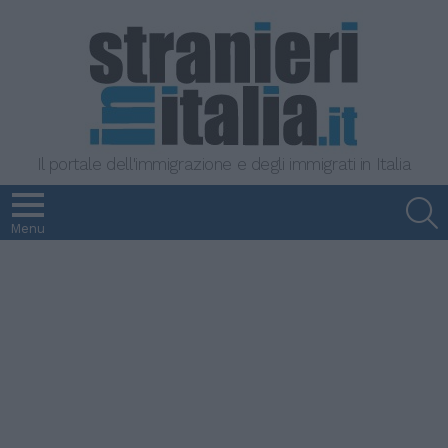
Il portale dell'immigrazione e degli immigrati in Italia
S
Menu