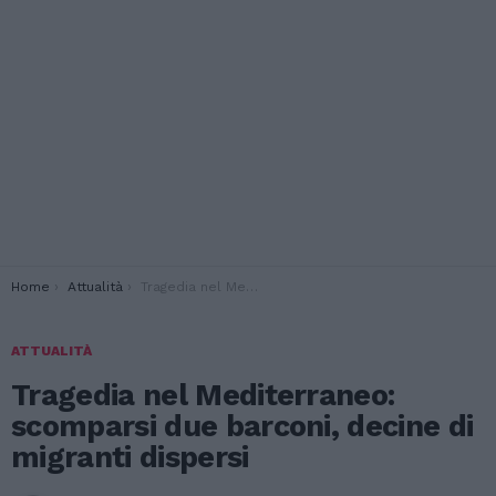
You are here:
Home
Attualità
Tragedia nel Mediterraneo: scomparsi due barconi, decine di migranti dispersi
ATTUALITÀ
Tragedia nel Mediterraneo:
scomparsi due barconi, decine di
migranti dispersi