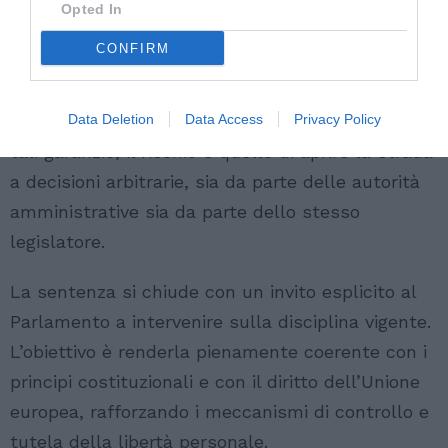
Opted In
Il richiamo è netto: ogni limitazione della libertà
CONFIRM
personale deve rispettare rigorosamente le
procedure previste dall’articolo 13 della
Data Deletion
Data Access
Privacy Policy
Costituzione e gli standard europei. In assenza di
tali garanzie, il rischio è quello di aprire la strada
a decisioni arbitrarie, sia da parte delle autorità
amministrative sia da parte dello stesso
legislatore.
La sentenza si chiude con un invito esplicito al
Parlamento a intervenire sulla disciplina vigente.
L’obiettivo è renderla pienamente coerente con i
principi costituzionali e con il diritto dell’Unione
europea, rafforzando i meccanismi di controllo e
tutela della libertà personale.