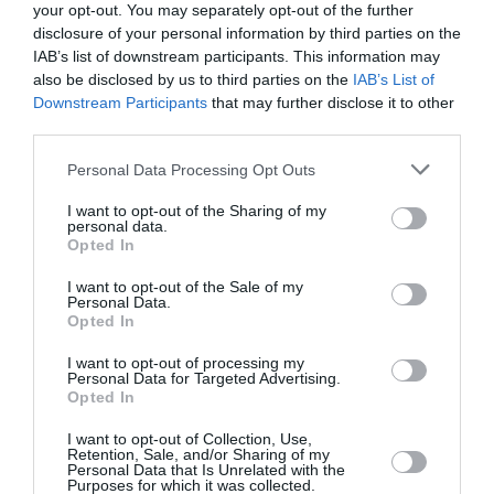
your opt-out. You may separately opt-out of the further
disclosure of your personal information by third parties on the
IAB’s list of downstream participants. This information may
also be disclosed by us to third parties on the
IAB’s List of
Downstream Participants
that may further disclose it to other
third parties.
Personal Data Processing Opt Outs
I want to opt-out of the Sharing of my
personal data.
Secondo i giudici costituzionali, è legittimo
Opted In
l’obiettivo di evitare che la domanda di asilo
I want to opt-out of the Sale of my
Personal Data.
venga utilizzata strumentalmente per eludere
Opted In
l’espulsione, soprattutto nei casi in cui lo
I want to opt-out of processing my
straniero abbia commesso reati gravi o presenti
Personal Data for Targeted Advertising.
Opted In
un concreto rischio di fuga. Tuttavia, questo
obiettivo non può essere perseguito a scapito
I want to opt-out of Collection, Use,
Retention, Sale, and/or Sharing of my
Personal Data that Is Unrelated with the
delle garanzie fondamentali.
Purposes for which it was collected.