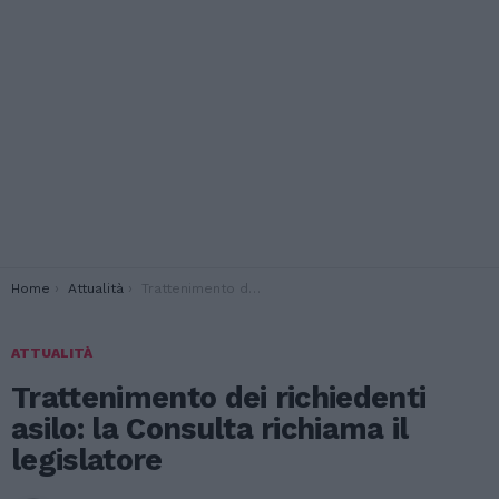
You are here:
Home
Attualità
Trattenimento dei richiedenti asilo: la Consulta richiama il legislatore
ATTUALITÀ
Trattenimento dei richiedenti
asilo: la Consulta richiama il
legislatore