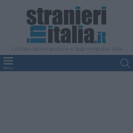
Il portale dell'immigrazione e degli immigrati in Italia
S
Menu