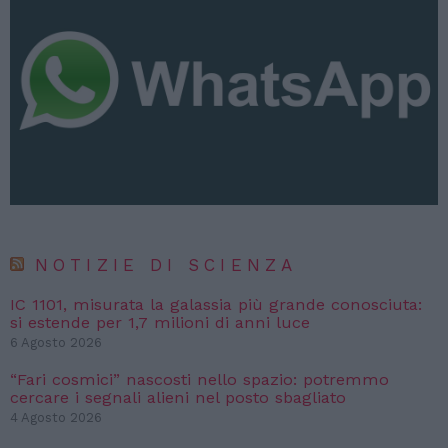
NOTIZIE DI SCIENZA
IC 1101, misurata la galassia più grande conosciuta:
si estende per 1,7 milioni di anni luce
6 Agosto 2026
“Fari cosmici” nascosti nello spazio: potremmo
cercare i segnali alieni nel posto sbagliato
4 Agosto 2026