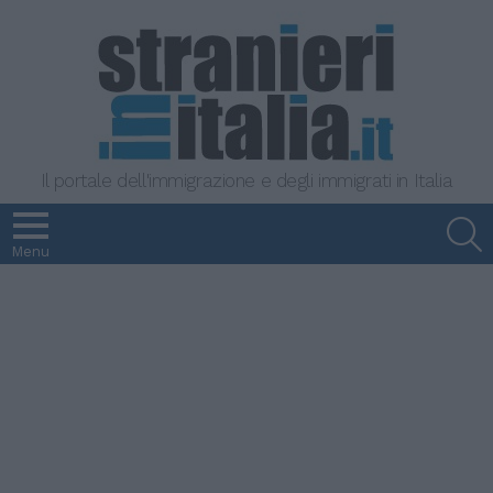
Il portale dell'immigrazione e degli immigrati in Italia
S
Menu