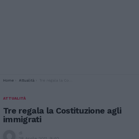
You are here:
Home
Attualità
Tre regala la Costituzione agli immigrati
ATTUALITÀ
Tre regala la Costituzione agli
immigrati
di
28 Aprile 2011, 9:40