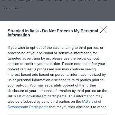
casa comune.”
“Pensiamo – prosegue Novari – che chi ha scelto l’Italia per vivere e lavorare
Stranieri in Italia -
Do Not Process My Personal
abbia il diritto e il dovere di conoscere lo strumento basilare su cui costruire la
Information
propria integrazione e partecipazione alla vita collettiva del Paese”.
If you wish to opt-out of the sale, sharing to third parties, or
processing of your personal or sensitive information for
Welcome to Italy è pubblicizzata su testate in lingua delle comunità straniere,
targeted advertising by us, please use the below opt-out
section to confirm your selection. Please note that after your
sulla free press e con affissioni nelle metropolitane e nelle stazioni. Come in un
opt-out request is processed you may continue seeing
gioco per bambini, dei barattoli con le bandiere dei Paesi d’origine sono uniti
interest-based ads based on personal information utilized by
us or personal information disclosed to third parties prior to
da un filo e si trasformano in un telefono. “Ora sì – recita il claim – che il tuo
your opt-out. You may separately opt-out of the further
Paese lo senti vicino”
disclosure of your personal information by third parties on the
IAB’s list of downstream participants. This information may
also be disclosed by us to third parties on the
IAB’s List of
Downstream Participants
that may further disclose it to other
third parties.