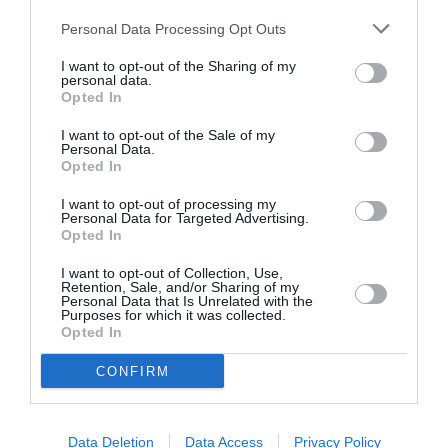
Articolo precedente
Vedi
Personal Data Processing Opt Outs
di
Minori stranieri, rinnovata la composizione
più
del Comitato nazionale
I want to opt-out of the Sharing of my
personal data.
Articolo seguente
Opted In
Papa:”proseguire opera solidarietà verso
I want to opt-out of the Sale of my
nostri fratelli immigrati”
Personal Data.
Opted In
I want to opt-out of processing my
TI POTREBBERO INTERESSARE
Personal Data for Targeted Advertising.
ANCHE:
Opted In
I want to opt-out of Collection, Use,
Retention, Sale, and/or Sharing of my
Personal Data that Is Unrelated with the
Purposes for which it was collected.
Opted In
CONFIRM
Data Deletion
Data Access
Privacy Policy