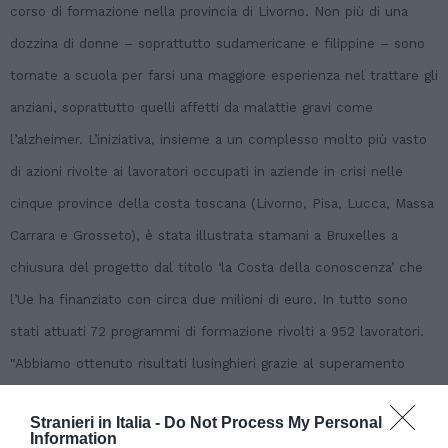
corso di formazione nella provincia di Livorno. Non più di una
dozzina di donne – soprattutto sudamericane e filippine – sono
tornate a scuola per farsi una maggiore esperienza nel trattare gli
anziani, soprattutto quelli affetti da malattie gravi come
l’alzheimer. L’iniziativa, insieme a un complesso molto più vasto
di azioni rivolte ai lavoratori occupati in aziende in crisi nelle
cinque province della costa toscana (Livorno, Pisa, Lucca, Massa
Carrara e Grosseto), è stata illustrata stamani a Bruxelles a
chiusura del progetto dal titolo ‘la Costa della conoscenza’ che
l’Ue ha finanziato con circa due milioni di euro. In tutto sono
stati attuati 72 programmi di formazione rivolti a 952 lavoratori.
"Abbiamo ottenuto risultati lusinghieri grazie al superamento
degli interventi localistici che ha consentito di fare sistema fra
Stranieri in Italia -
Do Not Process My Personal
istituzioni e parti sociali", ha detto l’assessore al lavoro delle
Information