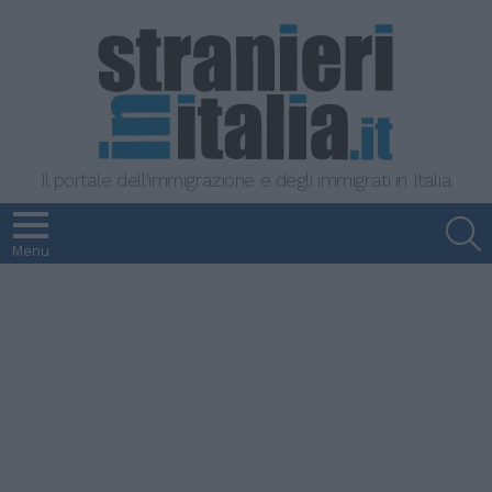
Il portale dell'immigrazione e degli immigrati in Italia
S
Menu