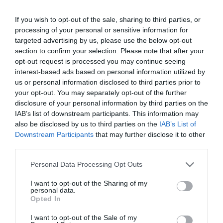
Regione Toscana Gianfranco Simoncini, annunciando che il
If you wish to opt-out of the sale, sharing to third parties, or
modello sarà riproposto anche per il futuro, bandanti comprese.
processing of your personal or sensitive information for
"Stiamo pensando – ha spiegato – ad un attestato di qualifica
targeted advertising by us, please use the below opt-out
section to confirm your selection. Please note that after your
regionale per assistente familiare", proprio pensando alle donne
opt-out request is processed you may continue seeing
immigrate.(ANSA).
interest-based ads based on personal information utilized by
us or personal information disclosed to third parties prior to
your opt-out. You may separately opt-out of the further
disclosure of your personal information by third parties on the
Articolo precedente
Vedi
IAB’s list of downstream participants. This information may
di
Mediatori interculturali, ecco la
also be disclosed by us to third parties on the
IAB’s List of
più
piattaforma
Downstream Participants
that may further disclose it to other
Articolo seguente
third parties.
Rimpatrio degli illegali: c’è l’accordo tra i
Personal Data Processing Opt Outs
27 Paesi dell’Ue
I want to opt-out of the Sharing of my
personal data.
Opted In
TI POTREBBERO INTERESSARE
ANCHE:
I want to opt-out of the Sale of my