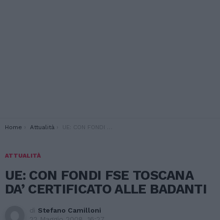
You are here:
Home
Attualità
UE: CON FONDI FSE TOSCANA DA’ CERTIFICATO ALLE BADANTI
ATTUALITÀ
UE: CON FONDI FSE TOSCANA
DA’ CERTIFICATO ALLE BADANTI
di
Stefano Camilloni
22 Maggio 2008, 16:27