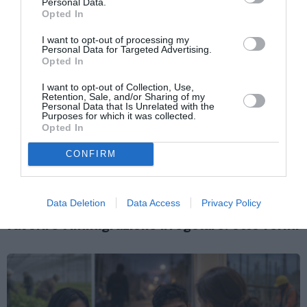
Personal Data.
Opted In
I want to opt-out of processing my
Personal Data for Targeted Advertising.
Opted In
I want to opt-out of Collection, Use,
Retention, Sale, and/or Sharing of my
Personal Data that Is Unrelated with the
Purposes for which it was collected.
Opted In
CONFIRM
ATTUALITÀ
Data Deletion
Data Access
Privacy Policy
Cagliari, smantellata rete accusata di
favorire l’immigrazione irregolare: otto fermi