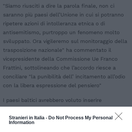
"Siamo riusciti a dire la parola finale, non ci
saranno più paesi dell’Unione in cui si potranno
ripetere azioni di intolleranza etnica o di
antisemitismo, purtroppo un fenomeno molto
sviluppato. Ora vigileremo sul monitoraggio della
trasposizione nazionale" ha commentato il
vicepresidente della Commissione Ue Franco
Frattini, sottolineando che l’accordo riesce a
conciliare "la punibilità dell’ incitamento all’odio
con la libera espressione del pensiero"
I paesi baltici avrebbero voluto inserire
nell’accordo anche i crimini dello stalinismo nel
testo. Alla fine si è arrivati a una dichiarazione in
Stranieri in Italia -
Do Not Process My Personal
Information
cui vengono deplorati "tutti i crimini" dei regimi