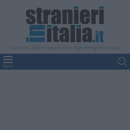
Il portale dell'immigrazione e degli immigrati in Italia
S
Menu