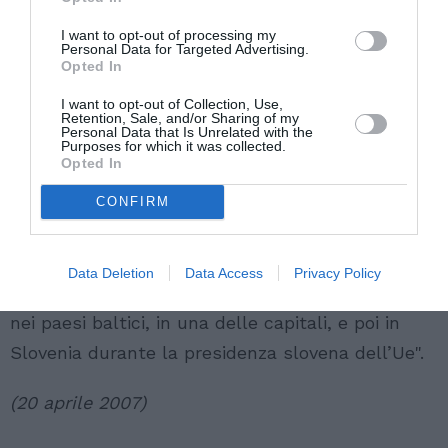
I want to opt-out of processing my
Personal Data for Targeted Advertising.
Opted In
I want to opt-out of Collection, Use,
Retention, Sale, and/or Sharing of my
Personal Data that Is Unrelated with the
Secondo Frattini, "è molto importante la
Purposes for which it was collected.
Opted In
decisione di una rilettura dei crimini delle due
grandi dittature, quella nazista e quella
CONFIRM
comunista. A richiesta di paesi che hanno tanto
sofferto per questo ho offerto l’organizzazione di
Data Deletion
Data Access
Privacy Policy
un’audizione pubblica europea che si terrà prima
nei paesi baltici, in una delle capitali, e poi in
Slovenia durante la presidenza slovena dell’Ue".
(20 aprile 2007)