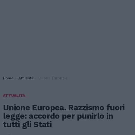
You are here:
Home
Attualità
Unione Europea. Razzismo fuori legge: accordo per punirlo in tutti gli Stati
ATTUALITÀ
Unione Europea. Razzismo fuori
legge: accordo per punirlo in
tutti gli Stati