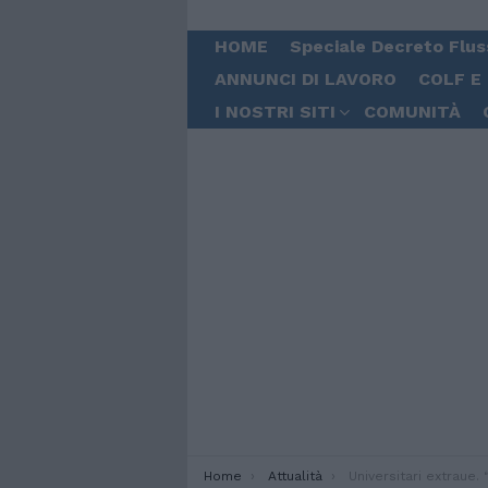
HOME
Speciale Decreto Flus
ANNUNCI DI LAVORO
COLF E
I NOSTRI SITI
COMUNITÀ
You are here:
Home
Attualità
Universitari extraue. “A medicina ammessi sol