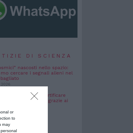
TIZIE DI SCIENZA
osmici” nascosti nello spazio:
o cercare i segnali alieni nel
bagliato
 2026
e Galileo: come certificare
icità dei dati digitali grazie ai
sonal or
 2026
ection to
ou may
TIZIE DI
 personal