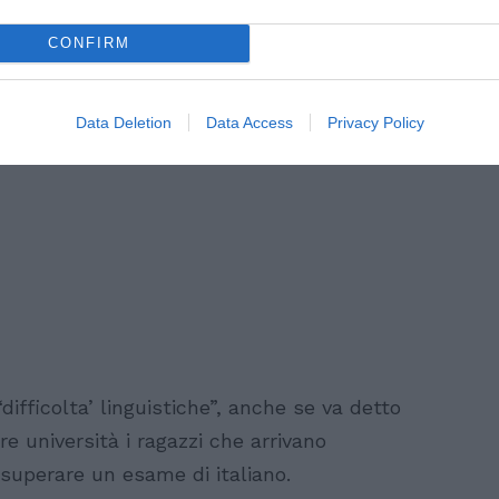
solamente 50 su 2 mila che hanno tentato”.
CONFIRM
Data Deletion
Data Access
Privacy Policy
“difficolta’ linguistiche”, anche se va detto
 università i ragazzi che arrivano
uperare un esame di italiano.