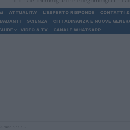
Il portale dell'immigrazione e degli immigrati in Ital
si
ATTUALITA’
L’ESPERTO RISPONDE
CONTATTI &
 BADANTI
SCIENZA
CITTADINANZA E NUOVE GENER
GUIDE
VIDEO & TV
CANALE WHATSAPP
o 50 su 2mila. E gli altri?”