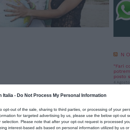
NO
“Fari c
potremm
posto s
4 Agosto
ATLHAS 
n Italia -
Do Not Process My Personal Information
l’autent
satelliti
to opt-out of the sale, sharing to third parties, or processing of your per
3 Agosto
formation for targeted advertising by us, please use the below opt-out s
r selection. Please note that after your opt-out request is processed y
i di origine straniera
NO
eing interest-based ads based on personal information utilized by us or