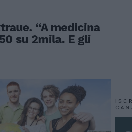
xtraue. “A medicina
0 su 2mila. E gli
ISC
CAN