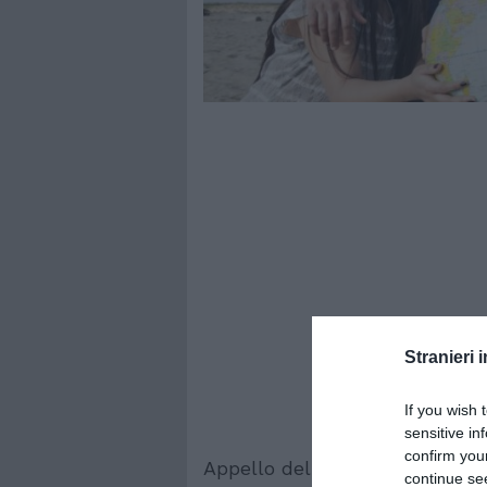
Stranieri i
If you wish 
sensitive in
confirm you
Appello dell’Associazione medic
continue se