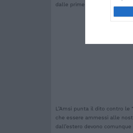
dalle prime stime pare siano 
L’Amsi punta il dito contro le 
che essere ammessi alle nostre
dall’estero devono comunque s