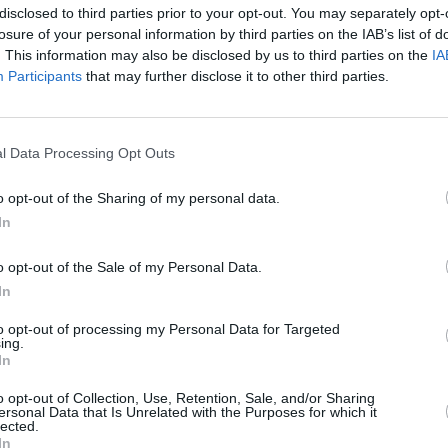
resso. “Questi ragazzi
SPE
disclosed to third parties prior to your opt-out. You may separately opt-
losure of your personal information by third parties on the IAB’s list of
er rimanere in Italia, ci
Angeli
. This information may also be disclosed by us to third parties on the
IA
 posti vacanti?”
Catullo
Participants
that may further disclose it to other third parties.
4 Agosto
rà colpa della scarsa conoscenza della
Dionisi
Laura M
cal”, grattachecche di Sora Maria comprese.
l Data Processing Opt Outs
con i 
o alle facoltà di Medicina sono stati un
4 Agosto
o opt-out of the Sharing of my personal data.
cole di origine straniera. E ora in quanti
In
Photosh
o opt-out of the Sale of my Personal Data.
In
to opt-out of processing my Personal Data for Targeted
ciazione medici di origine straniera in Italia
ing.
In
ondo arabo in Italia (Comai), lancia
o opt-out of Collection, Use, Retention, Sale, and/or Sharing
ice – i giovani stranieri intenzionati a
ersonal Data that Is Unrelated with the Purposes for which it
lected.
iti a passare i test d’ingresso italiani:
In