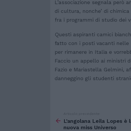
L’associazione segnala però a
di cultura, nonche’ di chimica 
fra i programmi di studio dei va
Questi aspiranti camici bianch
fatto con i posti vacanti nell
per rimanere in Italia e vorre
Faccio un appello ai ministri d
Fazio e Mariastella Gelmini, a
danneggino gli studenti strani
Articolo precedente
Vedi
di
L’angolana Leila Lopes è l
più
nuova miss Universo