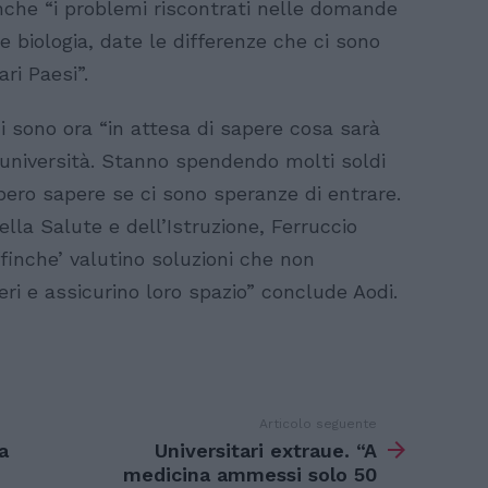
nche “i problemi riscontrati nelle domande
e biologia, date le differenze che ci sono
ri Paesi”.
i sono ora “in attesa di sapere cosa sarà
e università. Stanno spendendo molti soldi
bbero sapere se ci sono speranze di entrare.
ella Salute e dell’Istruzione, Ferruccio
ffinche’ valutino soluzioni che non
eri e assicurino loro spazio” conclude Aodi.
Articolo seguente
a
Universitari extraue. “A
medicina ammessi solo 50