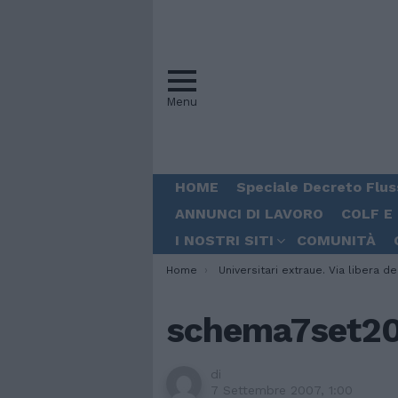
Menu
HOME
Speciale Decreto Flus
ANNUNCI DI LAVORO
COLF E
I NOSTRI SITI
COMUNITÀ
You are here:
Home
Universitari extraue. Via libera del governo a 50mila ingressi per l’a.a. 2007/2
schema7set2
di
7 Settembre 2007, 1:00