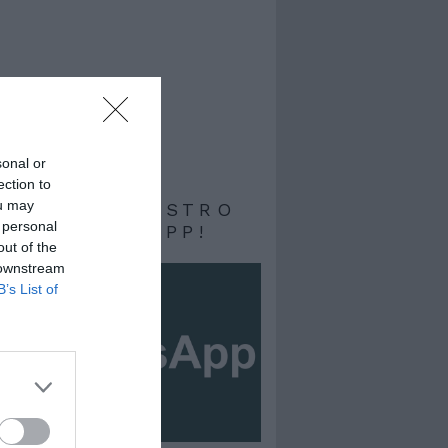
sonal or
ection to
ou may
RIVITI AL NOSTRO
 personal
ALE WHATSAPP!
out of the
 downstream
B’s List of