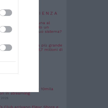
TIZIE DI SCIENZA
i vagabondi con la Luna al
o: cosa accade quando un
viene espulso dal suo sistema?
 2026
, misurata la galassia più grande
uta: si estende per 1,7 milioni di
uce
 2026
TIZIE DI
TTACOLO
l Mediterraneo, oltre 10mila
ori in streaming
 2026
’s Club arrivano Fleur Shore e