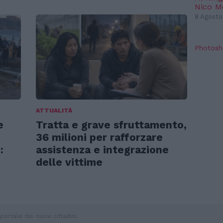
Nico 
8 Agosto
Photosh
ATTUALITÀ
e
Tratta e grave sfruttamento,
36 milioni per rafforzare
:
assistenza e integrazione
delle vittime
portale dei nuovi cittadini.