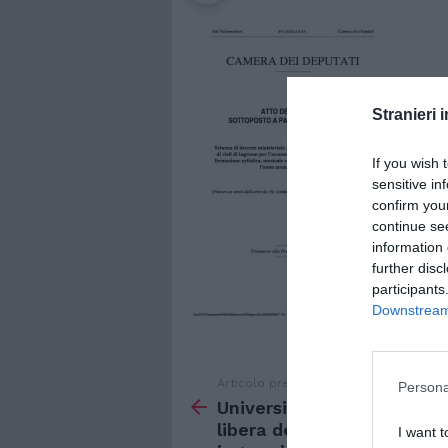
Stranieri i
If you wish 
sensitive in
confirm you
continue se
information 
further disc
participants
Downstream 
Articolo precedente
Vedi
Persona
di
Universitari extraue. Via
più
libera del governo a 50mi
I want t