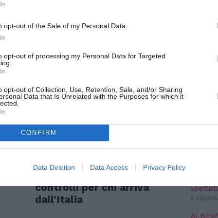
08
In
NO
o opt-out of the Sale of my Personal Data.
In
TERESSARE ANCHE:
Pianet
seguit
to opt-out of processing my Personal Data for Targeted
ing.
mondo 
In
8 Agosto
o opt-out of Collection, Use, Retention, Sale, and/or Sharing
IC 1101
ersonal Data that Is Unrelated with the Purposes for which it
conosci
lected.
anni l
In
6 Agosto
CONFIRM
NO
ATTUALITÀ
SPE
e
Migranti, scontro Italia-
Data Deletion
Data Access
Privacy Policy
Spagna: Madrid introduce
Voci da
controlli per chi arriva
spettat
dall’Italia
8 Agosto
Al King