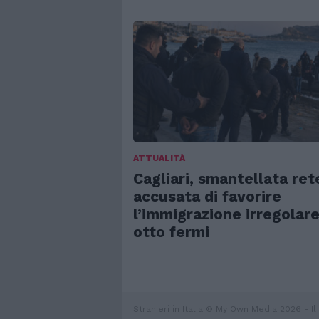
ATTUALITÀ
Cagliari, smantellata ret
accusata di favorire
l’immigrazione irregolare
otto fermi
Stranieri in Italia © My Own Media 2026 - Il 