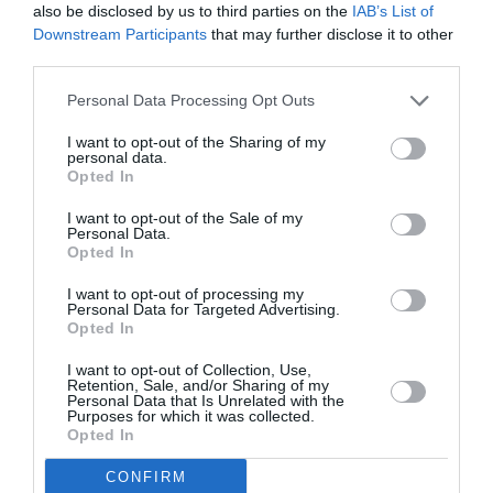
also be disclosed by us to third parties on the
IAB’s List of
Downstream Participants
that may further disclose it to other
third parties.
Personal Data Processing Opt Outs
I want to opt-out of the Sharing of my
personal data.
Opted In
Polizza Assicurativa
I want to opt-out of the Sale of my
Personal Data.
Opted In
Elenco delle Tesorerie Provinciali
I want to opt-out of processing my
Personal Data for Targeted Advertising.
Domanda di Borsa di studio
Opted In
Dichiarazione del Borsista
I want to opt-out of Collection, Use,
Retention, Sale, and/or Sharing of my
Personal Data that Is Unrelated with the
Purposes for which it was collected.
Lettera di impegno
Opted In
CONFIRM