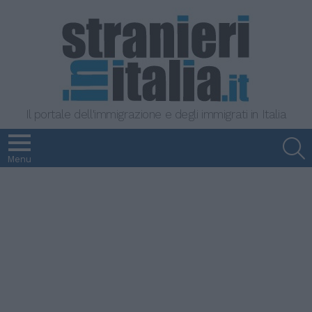
Il portale dell'immigrazione e degli immigrati in Italia
S
Menu