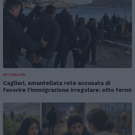
ATTUALITÀ
Cagliari, smantellata rete accusata di
favorire l’immigrazione irregolare: otto fermi