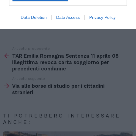
Read English version on Africa-news.eu
Data Deletion
Data Access
Privacy Policy
Articolo precedente
Vedi
di
TAR Emilia Romagna Sentenza 11 aprile 08
più
Illegittima revoca carta soggiorno per
precedenti condanne
Articolo seguente
Via alle borse di studio per i cittadini
stranieri
TI POTREBBERO INTERESSARE
ANCHE: