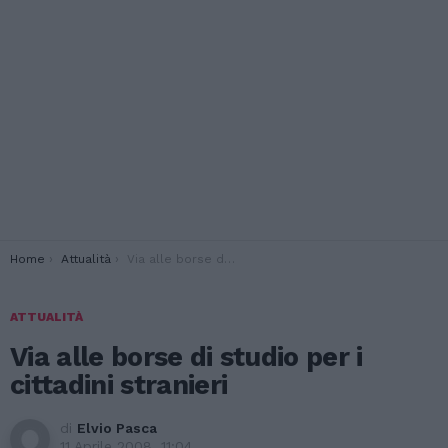
You are here:
Home
Attualità
Via alle borse di studio per i cittadini stranieri
ATTUALITÀ
Via alle borse di studio per i
cittadini stranieri
di
Elvio Pasca
11 Aprile 2008, 11:04