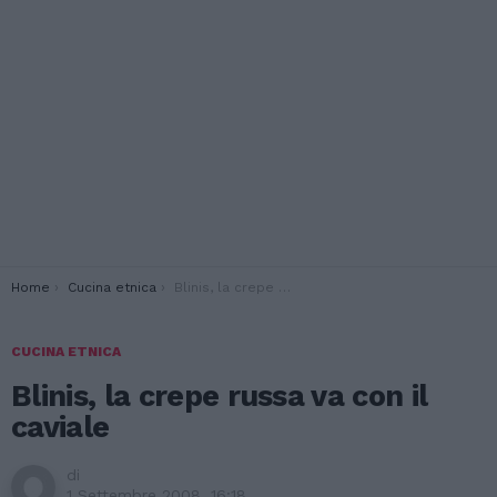
You are here:
Home
Cucina etnica
Blinis, la crepe russa va con il caviale
CUCINA ETNICA
Blinis, la crepe russa va con il
caviale
di
1 Settembre 2008, 16:18