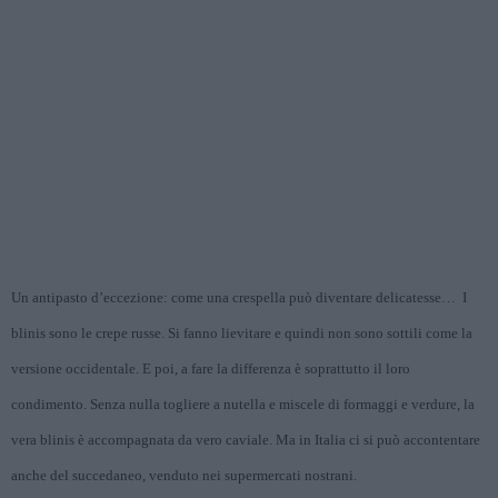
Un antipasto d’eccezione: come una crespella può diventare delicatesse…
I
blinis sono le crepe russe. Si fanno lievitare e quindi non sono sottili come la
versione occidentale. E poi, a fare la differenza è soprattutto il loro
condimento. Senza nulla togliere a nutella e miscele di formaggi e verdure, la
vera blinis è accompagnata da vero caviale. Ma in Italia ci si può accontentare
anche del succedaneo, venduto nei supermercati nostrani.