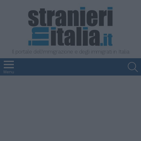
Il portale dell'immigrazione e degli immigrati in Italia
S
Menu