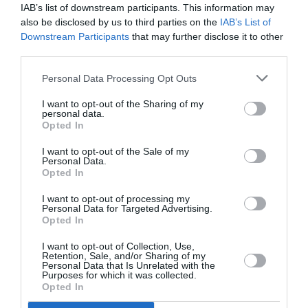
IAB’s list of downstream participants. This information may
also be disclosed by us to third parties on the
IAB’s List of
Downstream Participants
that may further disclose it to other
third parties.
Nel frattempo montare a neve l’albume e poi
Personal Data Processing Opt Outs
mischiarlo delicatamente con il composto
I want to opt-out of the Sharing of my
personal data.
lievitato. Sciogliere in una padella un pizzico di
Opted In
burro e una goccia d’olio e, dopo averla
I want to opt-out of the Sale of my
riscaldata, versare pastella a sufficienza per
Personal Data.
Opted In
ottenere una crespella di circa 10 cm di
I want to opt-out of processing my
diametro. Far cuocere un paio di minuti, poi
Personal Data for Targeted Advertising.
Opted In
girare e lasciare per un altro minuto. Tenere in
caldo mentre si preparano gli altri blinis.
I want to opt-out of Collection, Use,
Retention, Sale, and/or Sharing of my
Personal Data that Is Unrelated with the
Purposes for which it was collected.
Servire i blinis conditi o accompagnati da poca
Opted In
cipolla tritata, dalla panna (o formaggio), uova di