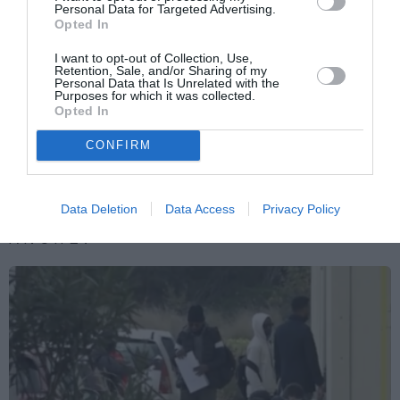
DECRETO FLUSSI
Personal Data for Targeted Advertising.
Opted In
Articolo precedente
Vedi
I want to opt-out of Collection, Use,
di
Flussi, le prime quote per lavoro domestico
Retention, Sale, and/or Sharing of my
più
e conversioni
Personal Data that Is Unrelated with the
Purposes for which it was collected.
Opted In
Articolo seguente
Cardinale Scola: “In Italia manca modello
CONFIRM
multiculturale”
Data Deletion
Data Access
Privacy Policy
TI POTREBBERO INTERESSARE
ANCHE: