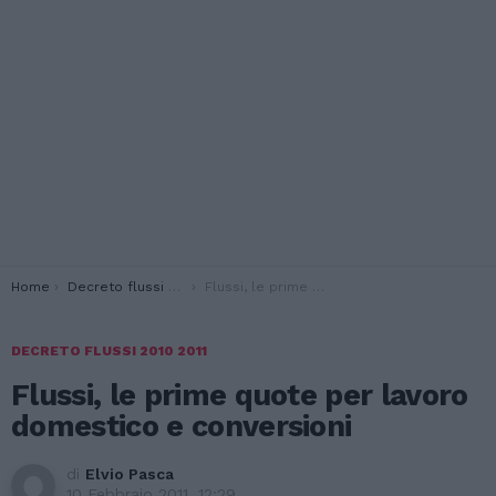
You are here:
Home
Decreto flussi 2010 2011
Flussi, le prime quote per lavoro domestico e conversioni
DECRETO FLUSSI 2010 2011
Flussi, le prime quote per lavoro
domestico e conversioni
di
Elvio Pasca
10 Febbraio 2011, 12:29