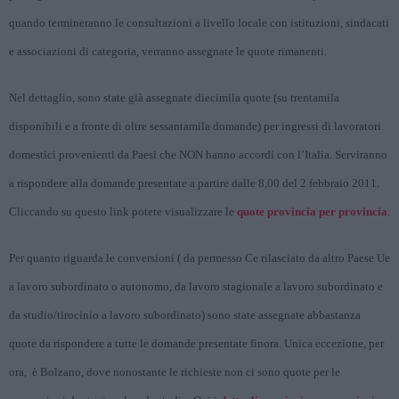
quando termineranno le consultazioni a livello locale con istituzioni, sindacati
e associazioni di categoria, verranno assegnate le quote rimanenti.
Nel dettaglio, sono state già assegnate diecimila quote (su trentamila
disponibili e a fronte di oltre sessantamila domande) per ingressi di lavoratori
domestici provenienti da Paesi che NON hanno accordi con l’Italia. Serviranno
a rispondere alla domande presentate a partire dalle 8,00 del 2 febbraio 2011.
Cliccando su questo link potete visualizzare le
quote provincia per provincia
.
Per quanto riguarda le conversioni ( da permesso Ce rilasciato da altro Paese Ue
a lavoro subordinato o autonomo, da lavoro stagionale a lavoro subordinato e
da studio/tirocinio a lavoro subordinato) sono state assegnate abbastanza
quote da rispondere a tutte le domande presentate finora. Unica eccezione, per
ora, è Bolzano, dove nonostante le richieste non ci sono quote per le