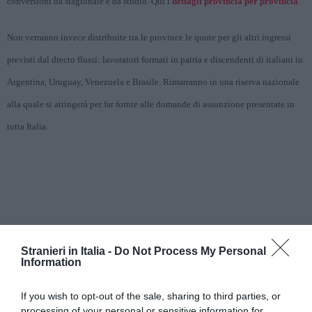
conversioni da stagionale e da studio. Qui i
dettagli provincia per provincia
.
Non verranno invece distribuite tra le province le quote per gli altri ingressi
previsti dal drecto flussi: lavoratori formati in patria e discendenti di italiani in
Argentina, Uruguay, Venezuela e Brasile. Rimarranno in una riserva nazionale
alla quale si attingerà per far fornte alle domande di assunzione presentate in
tutta Italia.
Stranieri in Italia -
Do Not Process My Personal
Information
If you wish to opt-out of the sale, sharing to third parties, or
processing of your personal or sensitive information for