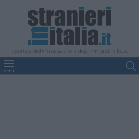
Il portale dell'immigrazione e degli immigrati in Italia
S
Menu