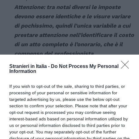
Attenzione: tra notai diversi le imposte
devono essere identiche e le visure variare
di pochissimo, quindi l’unica variabile a cui
prestare attenzione nell’identificare il costo
di un atto completo è l’onorario, che è il
compenso del professionista.
Stranieri in Italia -
Do Not Process My Personal
Information
Articolo precedente
Vedi
di
MUTUI, I NOTAI SONO TUTTI UGUALI?
If you wish to opt-out of the sale, sharing to third parties, or
più
processing of your personal or sensitive information for
Articolo seguente
targeted advertising by us, please use the below opt-out
MUTUI, QUAL È IL NOTAIO GIUSTO?
section to confirm your selection. Please note that after your
opt-out request is processed you may continue seeing
interest-based ads based on personal information utilized by
TI POTREBBERO INTERESSARE
us or personal information disclosed to third parties prior to
ANCHE:
your opt-out. You may separately opt-out of the further
disclosure of your personal information by third parties on the