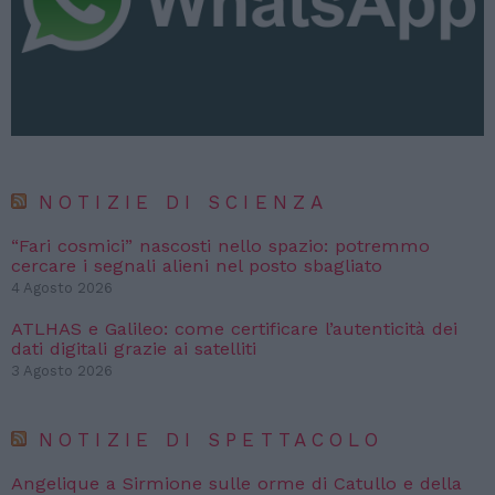
NOTIZIE DI SCIENZA
“Fari cosmici” nascosti nello spazio: potremmo
cercare i segnali alieni nel posto sbagliato
4 Agosto 2026
ATLHAS e Galileo: come certificare l’autenticità dei
dati digitali grazie ai satelliti
3 Agosto 2026
NOTIZIE DI SPETTACOLO
Angelique a Sirmione sulle orme di Catullo e della