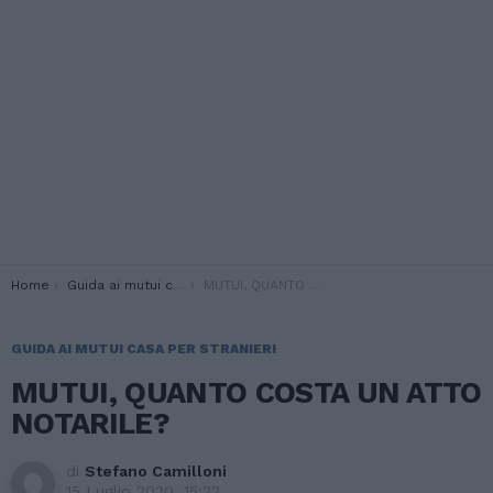
You are here:
Home
Guida ai mutui casa per stranieri
MUTUI, QUANTO COSTA UN ATTO NOTARILE?
GUIDA AI MUTUI CASA PER STRANIERI
MUTUI, QUANTO COSTA UN ATTO
NOTARILE?
di
Stefano Camilloni
15 Luglio 2020, 15:22