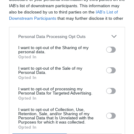
IAB’s list of downstream participants. This information may
also be disclosed by us to third parties on the
IAB’s List of
Downstream Participants
that may further disclose it to other
third parties.
Personal Data Processing Opt Outs
I want to opt-out of the Sharing of my
personal data.
Opted In
I want to opt-out of the Sale of my
Personal Data.
Opted In
ATTUALITÀ
Migranti. Ceuta, nuovo allarme per il 15
I want to opt-out of processing my
Personal Data for Targeted Advertising.
agosto: sui social circolano appelli a un
Opted In
ingresso di massa
I want to opt-out of Collection, Use,
Retention, Sale, and/or Sharing of my
Personal Data that Is Unrelated with the
Purposes for which it was collected.
Opted In