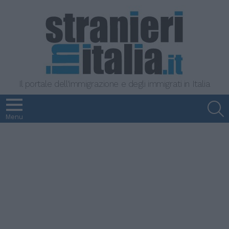
Il portale dell'immigrazione e degli immigrati in Italia
S
Menu