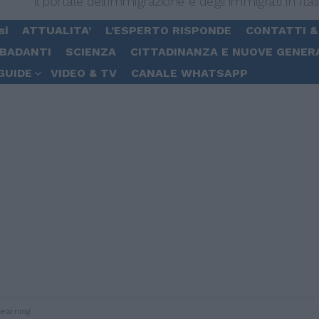
Il portale dell'immigrazione e degli immigrati in Ital
si
ATTUALITA’
L’ESPERTO RISPONDE
CONTATTI &
 BADANTI
SCIENZA
CITTADINANZA E NUOVE GENER
GUIDE
VIDEO & TV
CANALE WHATSAPP
earning