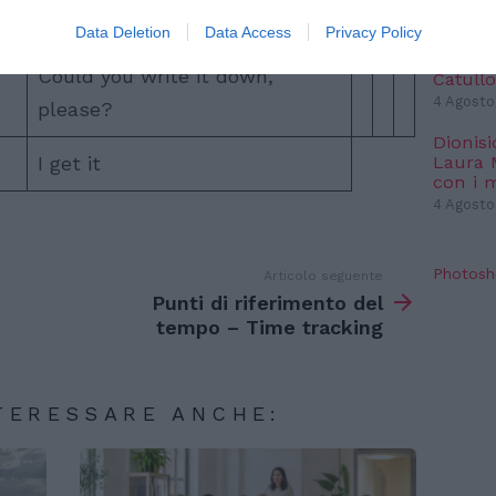
SPE
please ?
Data Deletion
Data Access
Privacy Policy
Angeli
Could you write it down,
Catullo
4 Agosto
please?
Dionisi
I get it
Laura M
con i 
4 Agosto
Photosh
Articolo seguente
Punti di riferimento del
tempo – Time tracking
TERESSARE ANCHE: