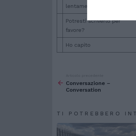
lentamente?
Potresti scriverlo per
favore?
Ho capito
Articolo precedente
Vedi
di
Conversazione –
più
Conversation
TI POTREBBERO IN