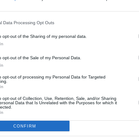
Do you want to learn a few
l Data Processing Opt Outs
words?
o opt-out of the Sharing of my personal data.
In
Yes, sure!
NO
o opt-out of the Sale of my Personal Data.
What’s this called?
In
“Fari c
It’s a book
potremm
to opt-out of processing my Personal Data for Targeted
ing.
posto s
In
4 Agosto
A book. Do you understand?
o opt-out of Collection, Use, Retention, Sale, and/or Sharing
ATLHAS 
ersonal Data that Is Unrelated with the Purposes for which it
I don’t understand
l’autent
lected.
satelliti
In
3 Agosto
Can you repeat please?
CONFIRM
Can you talk a bit more slowly,
NO