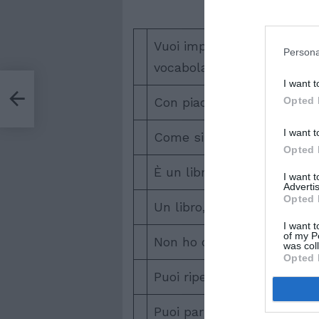
Vuoi imparare un po’ di
Persona
vocabolario ?
I want t
Con piacere!
Opted 
I want t
Come si chiama ?
Opted 
È un libro
I want 
Advertis
Opted 
Un libro, hai capito ?
I want t
of my P
Non ho capito
was col
Opted 
Puoi ripetere per favore ?
Puoi parlare più