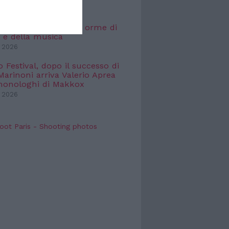
TTACOLO
que a Sirmione sulle orme di
 e della musica
 2026
o Festival, dopo il successo di
arinoni arriva Valerio Aprea
monologhi di Makkox
 2026
oot Paris - Shooting photos