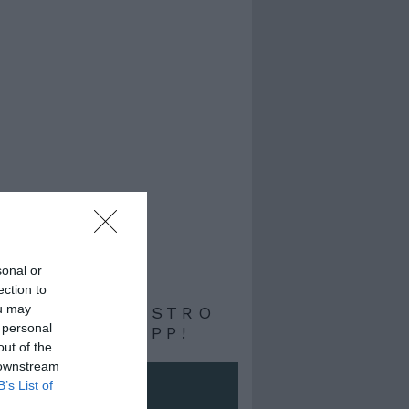
sonal or
ection to
ou may
RIVITI AL NOSTRO
 personal
ALE WHATSAPP!
out of the
 downstream
B’s List of