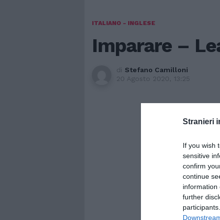
ITALIANO - INGLESE
Imparare – Le
di
Stefano Camilloni
20 Agosto 2020, 13:25
Stranieri i
If you wish 
sensitive in
confirm you
continue se
information 
further disc
participants
Downstream 