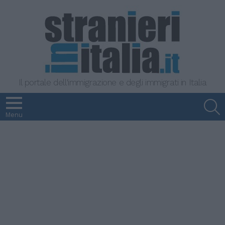
Il portale dell'immigrazione e degli immigrati in Italia
S
Menu