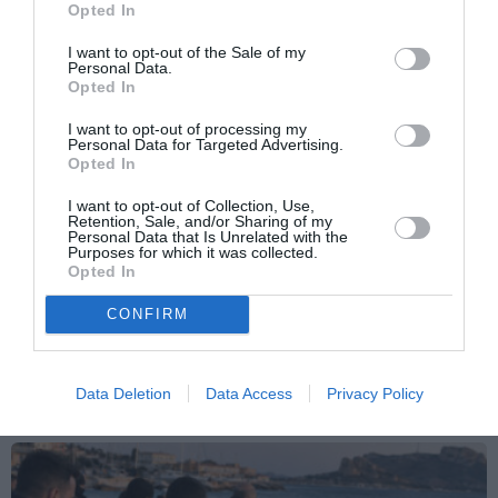
frontiere e accesso al lavoro
Opted In
I want to opt-out of the Sale of my
Personal Data.
Opted In
I want to opt-out of processing my
Personal Data for Targeted Advertising.
Opted In
I want to opt-out of Collection, Use,
Retention, Sale, and/or Sharing of my
Personal Data that Is Unrelated with the
Purposes for which it was collected.
Opted In
CONFIRM
ATTUALITÀ
Migranti, scontro Italia-Spagna: Madrid
introduce controlli per chi arriva dall’Italia
Data Deletion
Data Access
Privacy Policy