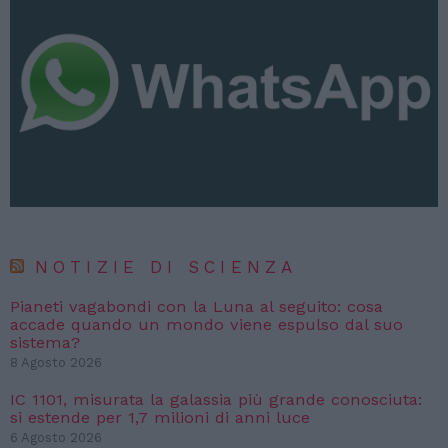
NOTIZIE DI SCIENZA
Pianeti vagabondi con la Luna al seguito: cosa
accade quando un mondo viene espulso dal suo
sistema?
8 Agosto 2026
IC 1101, misurata la galassia più grande conosciuta:
si estende per 1,7 milioni di anni luce
6 Agosto 2026