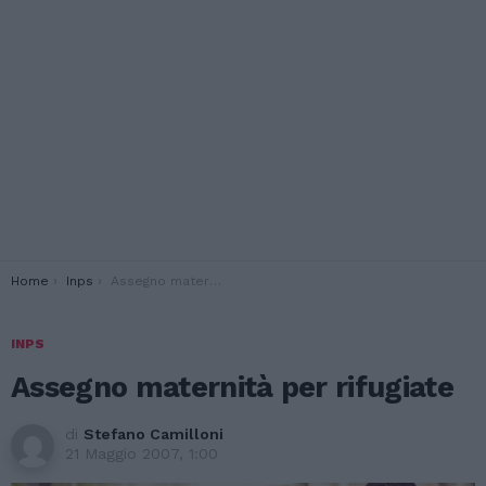
You are here:
Home
Inps
Assegno maternità per rifugiate
INPS
Assegno maternità per rifugiate
di
Stefano Camilloni
21 Maggio 2007, 1:00