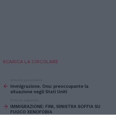
SCARICA LA CIRCOLARE
Articolo precedente
Vedi
di
Immigrazione. Onu: preoccupante la
più
situazione negli Stati Uniti
Articolo seguente
IMMIGRAZIONE: FINI, SINISTRA SOFFIA SU
FUOCO XENOFOBIA