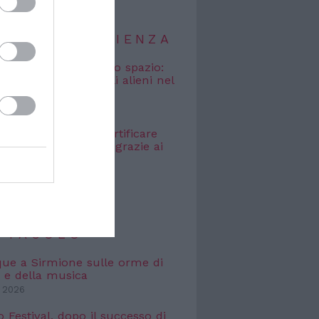
TIZIE DI SCIENZA
osmici” nascosti nello spazio:
o cercare i segnali alieni nel
bagliato
 2026
e Galileo: come certificare
icità dei dati digitali grazie ai
 2026
TIZIE DI
TTACOLO
que a Sirmione sulle orme di
 e della musica
 2026
o Festival, dopo il successo di