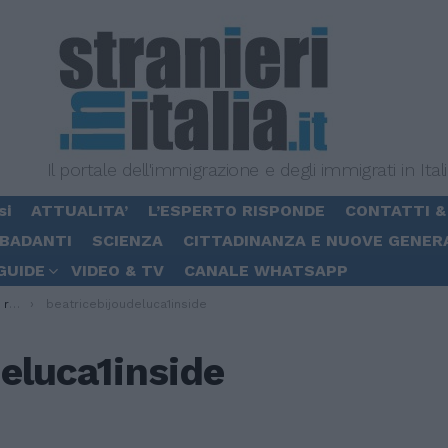
Il portale dell'immigrazione e degli immigrati in Ital
si
ATTUALITA’
L’ESPERTO RISPONDE
CONTATTI &
 BADANTI
SCIENZA
CITTADINANZA E NUOVE GENER
GUIDE
VIDEO & TV
CANALE WHATSAPP
re
beatricebijoudeluca1inside
eluca1inside