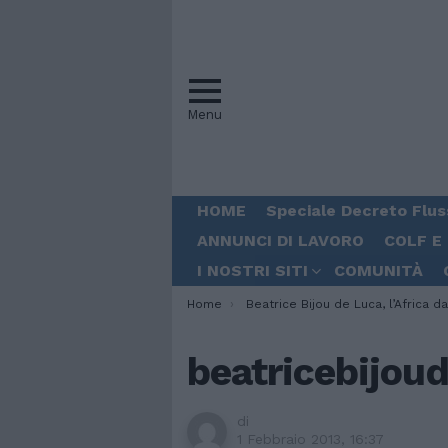
Menu
HOME
Speciale Decreto Flus
ANNUNCI DI LAVORO
COLF E
I NOSTRI SITI
COMUNITÀ
You are here:
Home
Beatrice Bijou de Luca, l’Africa da ride
beatricebijoud
di
1 Febbraio 2013, 16:37