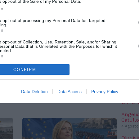
o opt-out of the Sale of my Personal Data.
TERESSARE ANCHE:
In
NO
to opt-out of processing my Personal Data for Targeted
ing.
“Fari c
In
potremm
posto s
o opt-out of Collection, Use, Retention, Sale, and/or Sharing
ersonal Data that Is Unrelated with the Purposes for which it
4 Agosto
lected.
In
ATLHAS 
l’autent
satelliti
CONFIRM
ATTUALITÀ
3 Agosto
Richiedenti asilo,
sui
l’integrazione deve iniziare
Data Deletion
Data Access
Privacy Policy
NO
 un
prima della decisione finale
SPE
Angeli
Catullo
4 Agosto
Dionisi