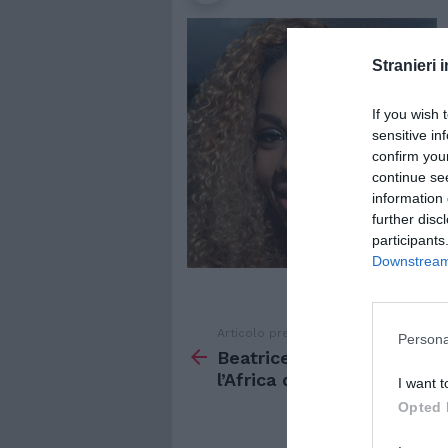
Stranieri i
If you wish 
sensitive in
confirm you
continue se
information 
further disc
participants
Downstream 
Articolo precedente
Vedi
Persona
di
Beatrice Bijou de Luca,
più
l’Africa da ridere
I want t
Opted 