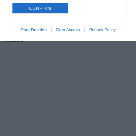
CONFIRM
ATTUALITÀ
Tratta e grave sfruttamento, 36 milioni per
Data Deletion
Data Access
Privacy Policy
rafforzare assistenza e integrazione delle
vittime