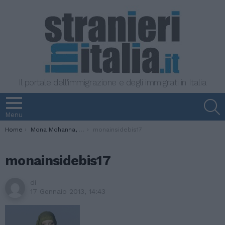
Il portale dell'immigrazione e degli immigrati in Italia
S
Menu
You are here:
Home
Mona Mohanna, stilista tra tradizione araba e Italian Style
monainsidebis17
monainsidebis17
di
17 Gennaio 2013, 14:43