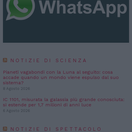
NOTIZIE DI SCIENZA
Pianeti vagabondi con la Luna al seguito: cosa
accade quando un mondo viene espulso dal suo
sistema?
8 Agosto 2026
IC 1101, misurata la galassia più grande conosciuta:
si estende per 1,7 milioni di anni luce
6 Agosto 2026
NOTIZIE DI SPETTACOLO