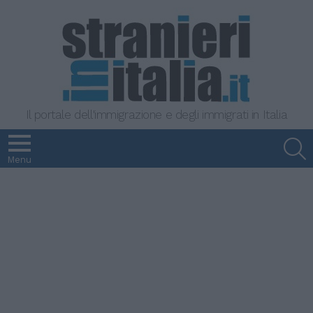
Il portale dell'immigrazione e degli immigrati in Italia
S
Menu