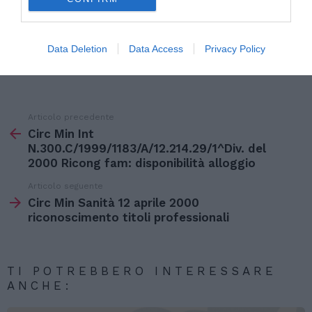
Data Deletion
Data Access
Privacy Policy
IL CAPO DELLA POLIZIA
Articolo precedente
Vedi
di
Circ Min Int
più
N.300.C/1999/1183/A/12.214.29/1^Div. del
2000 Ricong fam: disponibilità alloggio
Articolo seguente
Circ Min Sanità 12 aprile 2000
riconoscimento titoli professionali
TI POTREBBERO INTERESSARE
ANCHE: