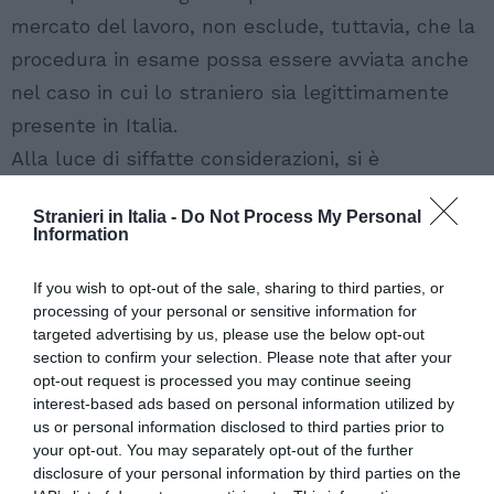
mercato del lavoro, non esclude, tuttavia, che la
procedura in esame possa essere avviata anche
nel caso in cui lo straniero sia legittimamente
presente in Italia.
Alla luce di siffatte considerazioni, si è
convenuto di revocare il divieto di cui trattasi.
Stranieri in Italia -
Do Not Process My Personal
Si pregano, pertanto, le SS.LL. di provvedere,
Information
sussistendone i prescritti presupposti,
If you wish to opt-out of the sale, sharing to third parties, or
all’apposizione del nulla osta di competenza
processing of your personal or sensitive information for
sulle autorizzazioni al lavoro pur in presenza sul
targeted advertising by us, please use the below opt-out
territorio nazionale dell’interessato.
section to confirm your selection. Please note that after your
opt-out request is processed you may continue seeing
Resta inteso che, in ogni caso, lo straniero dovrà
interest-based ads based on personal information utilized by
munirsi di apposito visto ai fini dell’ingresso in
us or personal information disclosed to third parties prior to
your opt-out. You may separately opt-out of the further
Italia per motivi di lavoro subordinato, qualora
disclosure of your personal information by third parties on the
sia in possesso di un titolo di soggiorno non