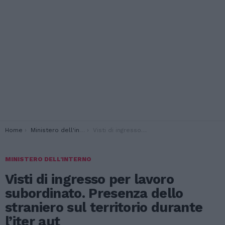
You are here:
Home
Ministero dell'interno
Visti di ingresso per lavoro subordinato. Presenza dello straniero sul territorio durante l’iter aut
MINISTERO DELL'INTERNO
Visti di ingresso per lavoro
subordinato. Presenza dello
straniero sul territorio durante
l’iter aut