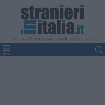
Il portale dell'immigrazione e degli immigrati in Italia
S
Menu