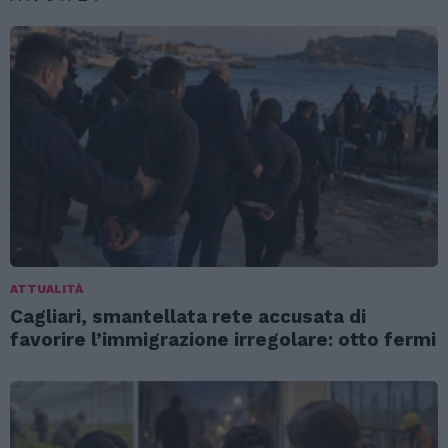
ATTUALITÀ
Cagliari, smantellata rete accusata di
favorire l’immigrazione irregolare: otto fermi