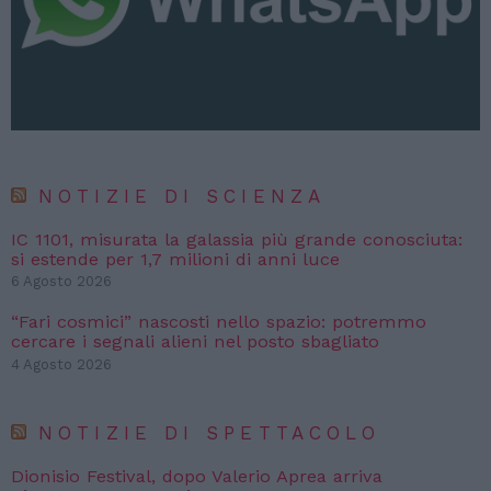
NOTIZIE DI SCIENZA
IC 1101, misurata la galassia più grande conosciuta:
si estende per 1,7 milioni di anni luce
6 Agosto 2026
“Fari cosmici” nascosti nello spazio: potremmo
cercare i segnali alieni nel posto sbagliato
4 Agosto 2026
NOTIZIE DI SPETTACOLO
Dionisio Festival, dopo Valerio Aprea arriva