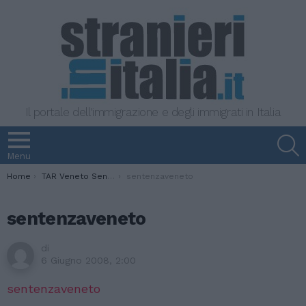
Il portale dell'immigrazione e degli immigrati in Italia
S
Menu
You are here:
Home
TAR Veneto Sent. 5 giugno 2008 Documenti falsi non legittimano diniego rinnovo pds
sentenzaveneto
sentenzaveneto
di
6 Giugno 2008, 2:00
sentenzaveneto