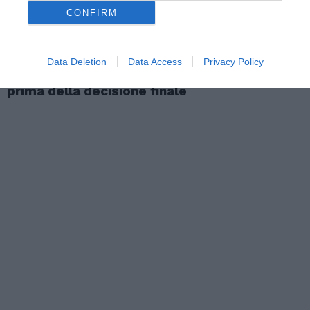
CONFIRM
ATTUALITÀ
Data Deletion
Data Access
Privacy Policy
Richiedenti asilo, l’integrazione deve iniziare
prima della decisione finale