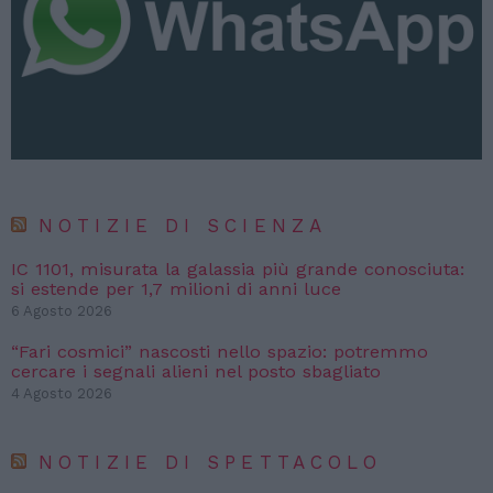
NOTIZIE DI SCIENZA
IC 1101, misurata la galassia più grande conosciuta:
si estende per 1,7 milioni di anni luce
6 Agosto 2026
“Fari cosmici” nascosti nello spazio: potremmo
cercare i segnali alieni nel posto sbagliato
4 Agosto 2026
NOTIZIE DI SPETTACOLO