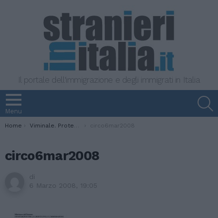
Il portale dell'immigrazione e degli immigrati in Italia
S
Menu
You are here:
Home
Viminale. Protezione sussidiaria? Sì al ricongiungimento
circo6mar2008
circo6mar2008
di
6 Marzo 2008, 19:05