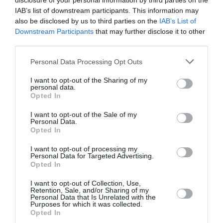
disclosure of your personal information by third parties on the
IAB’s list of downstream participants. This information may
also be disclosed by us to third parties on the
IAB’s List of
Downstream Participants
that may further disclose it to other
third parties.
Personal Data Processing Opt Outs
ATTUALITÀ
I want to opt-out of the Sharing of my
personal data.
Migranti. Ceuta, nuovo allarme per il 15
Opted In
agosto: sui social circolano appelli a un
ingresso di massa
I want to opt-out of the Sale of my
Personal Data.
Opted In
I want to opt-out of processing my
Personal Data for Targeted Advertising.
Opted In
I want to opt-out of Collection, Use,
Retention, Sale, and/or Sharing of my
Personal Data that Is Unrelated with the
Purposes for which it was collected.
Opted In