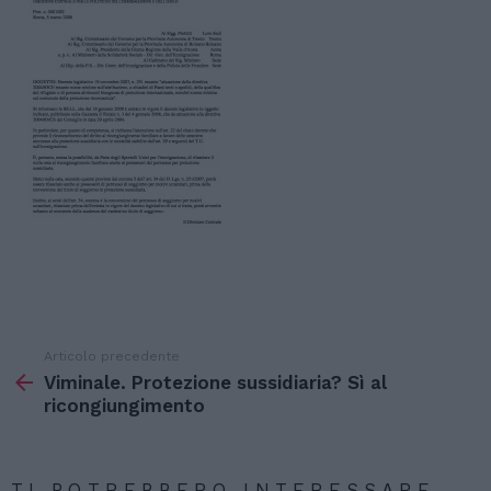
Articolo precedente
Vedi
di
Viminale. Protezione sussidiaria? Sì al
più
ricongiungimento
TI POTREBBERO INTERESSARE