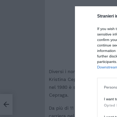
Stranieri i
If you wish 
sensitive in
confirm you
continue se
information 
further disc
participants
Downstream 
Diversi i nomi, la stessa donna
Kristina Cepraga, è un’attric
nel 1980 è stata talvolta accr
Persona
Cepraga.
I want t
o
Opted 
Da più di 11 anni, la Cepraga v
carriera nel mondo del cinema
I want t