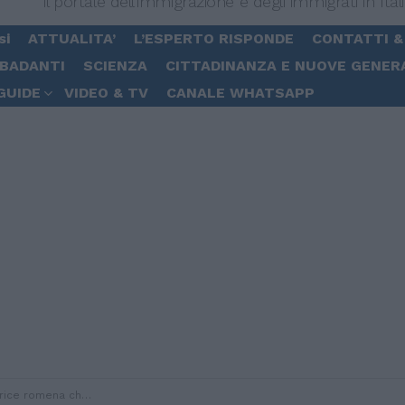
Il portale dell'immigrazione e degli immigrati in Ital
si
ATTUALITA’
L’ESPERTO RISPONDE
CONTATTI &
 BADANTI
SCIENZA
CITTADINANZA E NUOVE GENER
GUIDE
VIDEO & TV
CANALE WHATSAPP
he vive e lavora in Italia