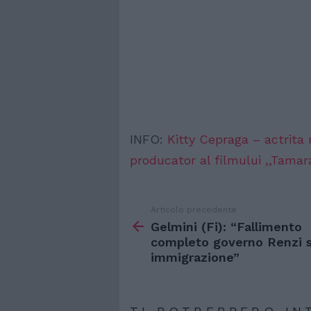
INFO:
Kitty Cepraga – actrita
producator al filmului ,,Tamar
Articolo precedente
Vedi
di
Gelmini (Fi): “Fallimento
più
completo governo Renzi 
immigrazione”