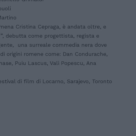
buoli
Martino
omena Cristina Cepraga, è andata oltre, e
”, debutta come progettista, regista e
lgente, una surreale commedia nera dove
 di origini romene come: Dan Condurache,
ase, Puiu Lascus, Vali Popescu, Ana
estival di film di Locarno, Sarajevo, Toronto