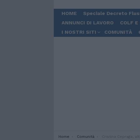
HOME
Speciale Decreto Flus
ANNUNCI DI LAVORO
COLF E
I NOSTRI SITI
COMUNITÀ
You are here:
Home
Comunità
Cristina Cepraga, attrice romena c