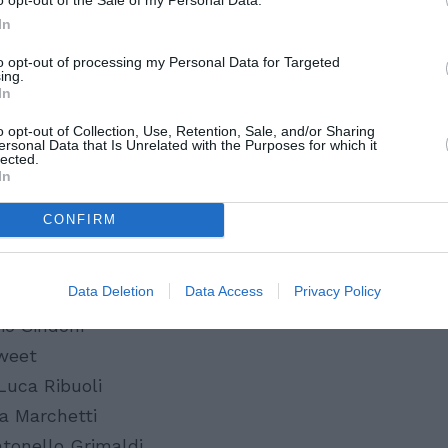
e’’, scritto, diretto ed interpretato da
In
a interpretato il ruolo di Kristina, giovane
to opt-out of processing my Personal Data for Targeted
ing.
ropeo, governante della madre del
In
o opt-out of Collection, Use, Retention, Sale, and/or Sharing
ersonal Data that Is Unrelated with the Purposes for which it
lected.
recitato in Italia sono: “Welcome to Italy”
In
ccordi” (2007), “Silent Park” (2008),
CONFIRM
do con l’Elzheimher” (2010), “The Sunset”
onardo Frosina, ecc., ma anche tante serie
Data Deletion
Data Access
Privacy Policy
 Moştenirea” – L. Maronese & M. Brătilă
io Sindoni
Sweet
Luca Ribuoli
a Marchetti
ntonello Grimaldi