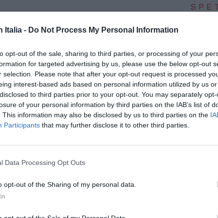
SPE
Angeli
n Italia -
Do Not Process My Personal Information
Catullo
4 Agosto
to opt-out of the sale, sharing to third parties, or processing of your per
Dionisi
formation for targeted advertising by us, please use the below opt-out s
Laura M
r selection. Please note that after your opt-out request is processed y
con i 
eing interest-based ads based on personal information utilized by us or
4 Agosto
disclosed to third parties prior to your opt-out. You may separately opt-
losure of your personal information by third parties on the IAB’s list of
. This information may also be disclosed by us to third parties on the
IA
Photosh
Participants
that may further disclose it to other third parties.
, la stessa attrice, la stessa artista!
e cinematografica romena, nata a Bucarest
editata come Cristina Cepraga e Kitty
l Data Processing Opt Outs
o opt-out of the Sharing of my personal data.
In
ive in Italia, dove ha continuato la sua
. Ad esempio, ha fatto parte del cast del
o opt-out of the Sale of my Personal Data.