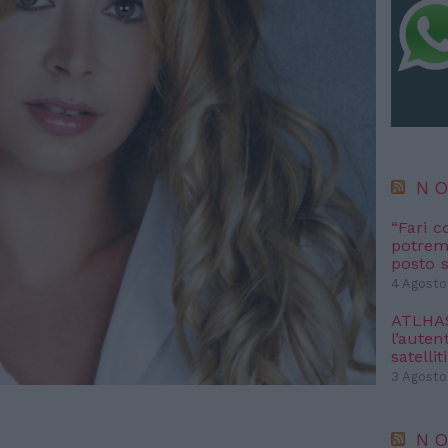
NO
“Fari c
potremm
posto s
4 Agosto
ATLHAS 
l’autent
satelliti
3 Agosto
NO