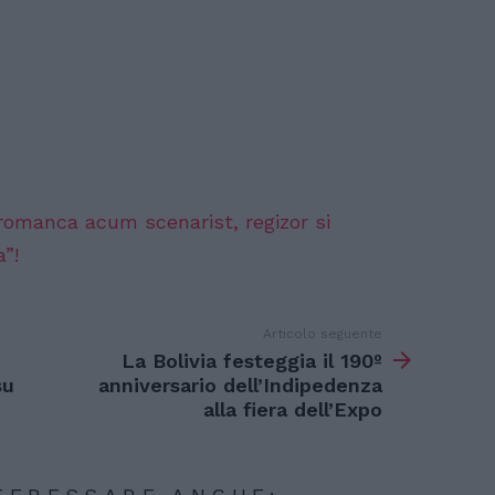
 romanca acum scenarist, regizor si
a”!
Articolo seguente
La Bolivia festeggia il 190º
su
anniversario dell’Indipedenza
alla fiera dell’Expo