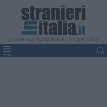
Il portale dell'immigrazione e degli immigrati in Italia
S
Menu