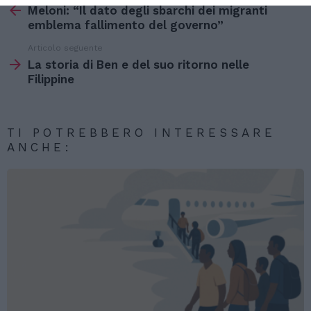
di
Meloni: “Il dato degli sbarchi dei migranti
più
emblema fallimento del governo”
Articolo seguente
La storia di Ben e del suo ritorno nelle
Filippine
TI POTREBBERO INTERESSARE
ANCHE: