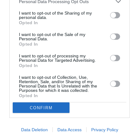
Personal Data Processing Opt Outs
tutto il tempo la mascherina, portare la tua
penna, mantenere una distanza con le altre
I want to opt-out of the Sharing of my
personal data.
persone di due metri, andare senza compagnia,
Opted In
non portare cibo.
I want to opt-out of the Sale of my
Personal Data.
E se hai sintomi di coronavirus o sei una persona
Opted In
ad alto rischio, non andare a votare.
I want to opt-out of processing my
Controlla qui il tuo indirizzo elettorale:
Personal Data for Targeted Advertising.
Opted In
https://lugarvotacion.cne.gob.ec/consultaregistro
electoral/
I want to opt-out of Collection, Use,
Retention, Sale, and/or Sharing of my
Puoi leggere questo articolo in lingua spagnolo
Personal Data that Is Unrelated with the
Purposes for which it was collected.
nel nostro sito web Expreso Latino:
¿Dónde votar
Opted In
por el nuevo presidente de Ecuador si vives en
CONFIRM
Italia?
Data Deletion
Data Access
Privacy Policy
Articolo precedente
Vedi