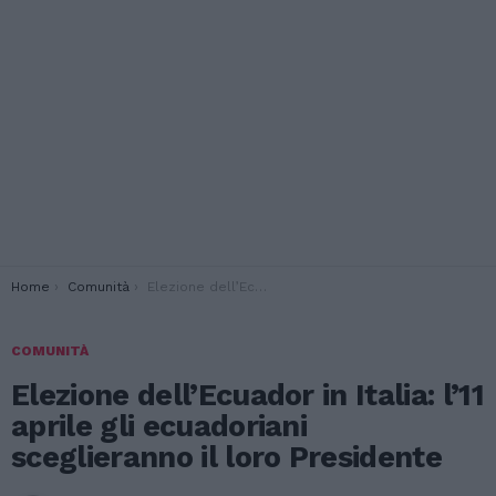
You are here:
Home
Comunità
Elezione dell’Ecuador in Italia: l’11 aprile gli ecuadoriani sceglieranno il loro Presidente
COMUNITÀ
Elezione dell’Ecuador in Italia: l’11
aprile gli ecuadoriani
sceglieranno il loro Presidente