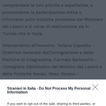
comprendere le loro priorità e aspettative, a
promuoverne la partecipazione attiva e
informarle sulle iniziative promosse dal Ministero
del Lavoro e in corso di realizzazione sia in
Tunisia che in Italia.
Interverranno all’incontro: Tatiana Esposito –
Direttrice Generale dell’Immigrazione e delle
Politiche di Integrazione, Carmelo Barbarello –
Consigliere Diplomatico del Ministro del Lavoro e
delle Politiche Sociali, Moez Sinaoui –
Ambasciatore della Repubblica Tunisina in Italia.
Stranieri in Italia -
Do Not Process My Personal
Information
If you wish to opt-out of the sale, sharing to third parties, or