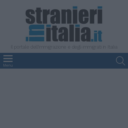
Il portale dell'immigrazione e degli immigrati in Italia
S
Menu