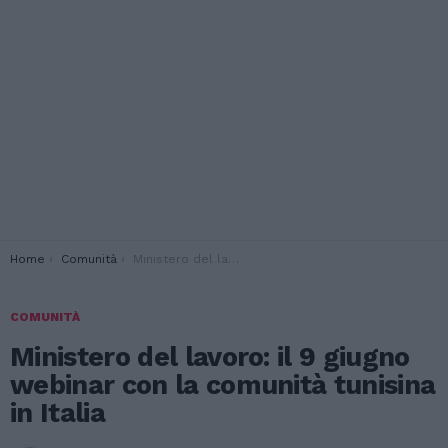
You are here:
Home
Comunità
Ministero del lavoro: il 9 giugno webinar con la comunità tunisina in Italia
COMUNITÀ
Ministero del lavoro: il 9 giugno
webinar con la comunità tunisina
in Italia