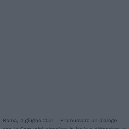
Roma, 4 giugno 2021 – Promuovere un dialogo
con le Comunità straniere in Italia e diffondere la