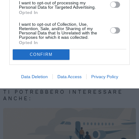
I want to opt-out of processing my
scrivendo a: assistenza_dgimm@anpalservizi.it.
Personal Data for Targeted Advertising.
Opted In
I want to opt-out of Collection, Use,
Retention, Sale, and/or Sharing of my
Articolo precedente
Vedi
Personal Data that Is Unrelated with the
di
Molteni (Lega): “Siamo al governo per
Purposes for which it was collected.
Opted In
più
impedire lo Ius Soli”
Articolo seguente
CONFIRM
Bollettino covid 4 giugno: sono 73 le
vittime e il tasso di positività è dell’1,2%
Data Deletion
Data Access
Privacy Policy
TI POTREBBERO INTERESSARE
ANCHE: