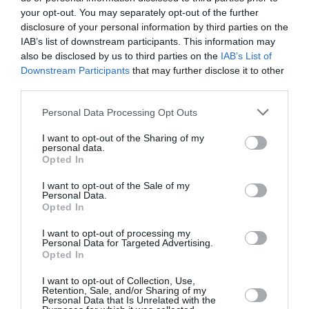
your opt-out. You may separately opt-out of the further
box
non vengano tassate
e che non vengano
disclosure of your personal information by third parties on the
aumentate le tasse sui containers che li
IAB’s list of downstream participants. This information may
also be disclosed by us to third parties on the
IAB’s List of
trasportano, perché questo farebbe lievitare il
Downstream Participants
that may further disclose it to other
prezzo di invio.
third parties.
Personal Data Processing Opt Outs
I migranti filippini vorrebbero poi che venisse
rivisto il
valore massimo del contenuto esente
I want to opt-out of the Sharing of my
personal data.
da imposta
, alla luce dell’aumento del costo
Opted In
della vita, portandolo dagli attuali 10,000 P (circa
I want to opt-out of the Sale of my
200 dollari) a 90,000 P (circa 2,000 dollari). E
Personal Data.
Opted In
infine chiedono le
dimissioni
del capo dell’Ufficio
I want to opt-out of processing my
Dogane, da cui è partita l’idea che ha scatenato
Personal Data for Targeted Advertising.
Opted In
la loro protesta.
I want to opt-out of Collection, Use,
Retention, Sale, and/or Sharing of my
Personal Data that Is Unrelated with the