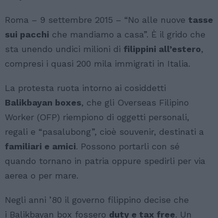
Roma – 9 settembre 2015 – “No alle nuove
tasse
sui pacchi
che mandiamo a casa”. È il grido che
sta unendo undici milioni di
filippini all’estero
,
compresi i quasi 200 mila immigrati in Italia.
La protesta ruota intorno ai cosiddetti
Balikbayan boxes
, che gli Overseas Filipino
Worker (OFP) riempiono di oggetti personali,
regali e “pasalubong”, cioè souvenir, destinati a
familiari e amici
. Possono portarli con sé
quando tornano in patria oppure spedirli per via
aerea o per mare.
Negli anni ’80 il governo filippino decise che
i Balikbayan box fossero
duty e tax free
. Un