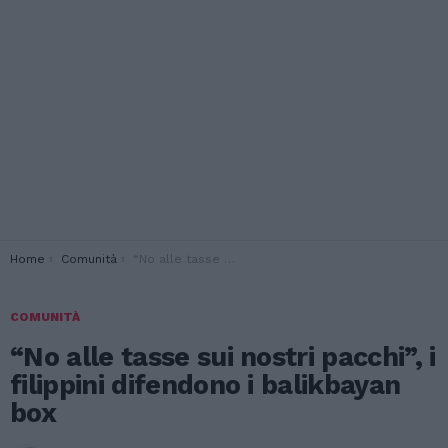
You are here:
Home
Comunità
“No alle tasse sui nostri pacchi”, i filippini difendono i balikbayan box
COMUNITÀ
“No alle tasse sui nostri pacchi”, i
filippini difendono i balikbayan
box