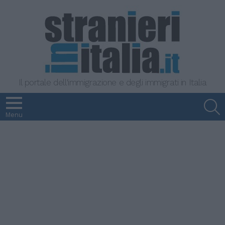
Il portale dell'immigrazione e degli immigrati in Italia
S
Menu