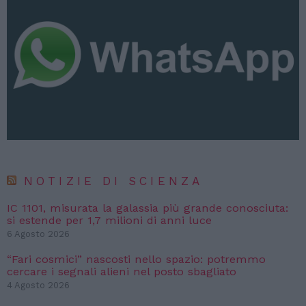
NOTIZIE DI SCIENZA
IC 1101, misurata la galassia più grande conosciuta:
si estende per 1,7 milioni di anni luce
6 Agosto 2026
“Fari cosmici” nascosti nello spazio: potremmo
cercare i segnali alieni nel posto sbagliato
4 Agosto 2026