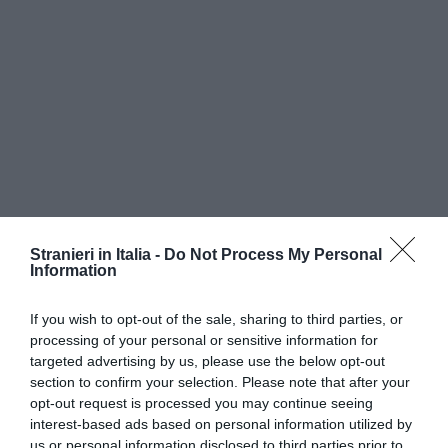
Stranieri in Italia -
Do Not Process My Personal
Information
If you wish to opt-out of the sale, sharing to third parties, or
processing of your personal or sensitive information for
targeted advertising by us, please use the below opt-out
La
Comunità Filippina di Rom
a, la più grande in
section to confirm your selection. Please note that after your
opt-out request is processed you may continue seeing
Italia,si è già mobilitata con una
lettera aperta
interest-based ads based on personal information utilized by
e una raccolta firme
. Chiede che i Balikbayans
us or personal information disclosed to third parties prior to