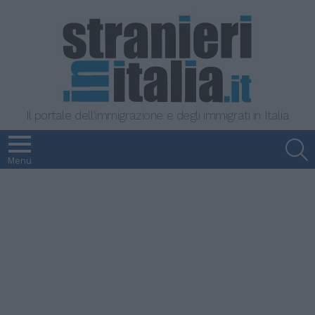
Il portale dell'immigrazione e degli immigrati in Italia
S
Menu