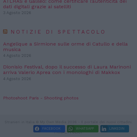
ATLHAS e Galileo: come certificare l’autenticità dei
dati digitali grazie ai satelliti
3 Agosto 2026
NOTIZIE DI SPETTACOLO
Angelique a Sirmione sulle orme di Catullo e della
musica
4 Agosto 2026
Dionisio Festival, dopo il successo di Laura Marinoni
arriva Valerio Aprea con i monologhi di Makkox
4 Agosto 2026
Photoshoot Paris - Shooting photos
Stranieri in Italia © My Own Media 2026 - Il portale dei nuovi cittadini.
FACEBOOK
WHATSAPP
LINKEDIN
PRIVACY POLICY