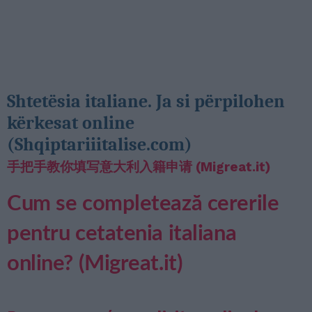
Shtetësia italiane. Ja si përpilohen
kërkesat online
(Shqiptariiitalise.com)
手把手教你填写意大利入籍申请 (Migreat.it)
Cum se completează cererile
pentru cetatenia italiana
online? (Migreat.it)