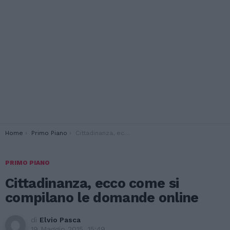
You are here:
Home
Primo Piano
Cittadinanza, ecco come si compilano le domande online
PRIMO PIANO
Cittadinanza, ecco come si
compilano le domande online
di
Elvio Pasca
19 Maggio 2015, 15:49