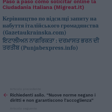
Paso a paso cómo solicitar online la
Ciudadanía Italiana (Migreat.it)
Керівництво по відсилці запиту на
набуття італійського громадянствa
(Gazetaukrainska.com)
ਇਟਾਲੀਅਨ ਨਾਗਰਿਕਤਾ : ਦਰਖ਼ਾਸਤ ਭਰਨ ਦੀ
ਤਰਤੀਬ (Punjabexpress.info)
Articolo precedente
Vedi
di
Richiedenti asilo. “Nuove norme negano i
più
diritti e non garantiscono l’accoglienza”
Articolo seguente