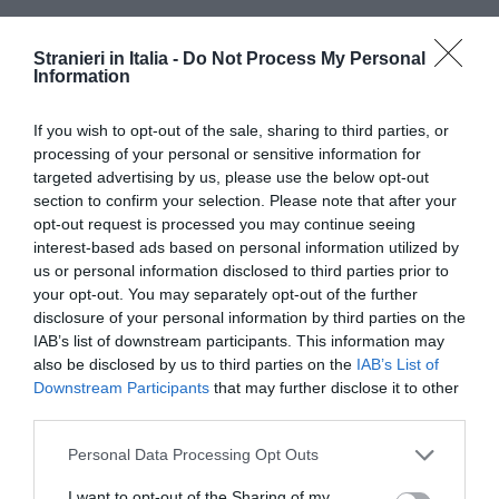
Stranieri in Italia -
Do Not Process My Personal
Information
If you wish to opt-out of the sale, sharing to third parties, or
processing of your personal or sensitive information for
targeted advertising by us, please use the below opt-out
section to confirm your selection. Please note that after your
opt-out request is processed you may continue seeing
C’e’ poi il caso del ricongiungimento familiare.
interest-based ads based on personal information utilized by
”Non e’ facile far venire in Italia i propri cari. Ci
us or personal information disclosed to third parties prior to
puo’ essere un immigrato – prosegue l’esperto –
your opt-out. You may separately opt-out of the further
disclosure of your personal information by third parties on the
che rischia pur di far venire qui un figlio. Si mette
IAB’s list of downstream participants. This information may
cosi’ d’accordo con un conoscente chiedendogli
also be disclosed by us to third parties on the
IAB’s List of
Downstream Participants
that may further disclose it to other
di presentare la domanda di assunzione, anche
third parties.
in questo caso di collaboratrice domestica o di
Personal Data Processing Opt Outs
badante. Ovviamente una richiesta che prevede
dei soldi oltre che delle false autocertificazioni”.
I want to opt-out of the Sharing of my