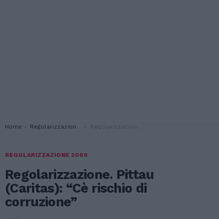
You are here:
Home
Regolarizzazione 2009
Regolarizzazione. Pittau (Caritas): “Cè rischio di corruzione”
REGOLARIZZAZIONE 2009
Regolarizzazione. Pittau
(Caritas): “Cè rischio di
corruzione”