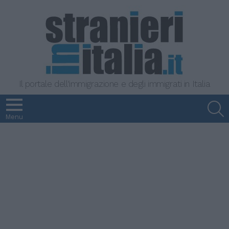
Il portale dell'immigrazione e degli immigrati in Italia
S
Menu