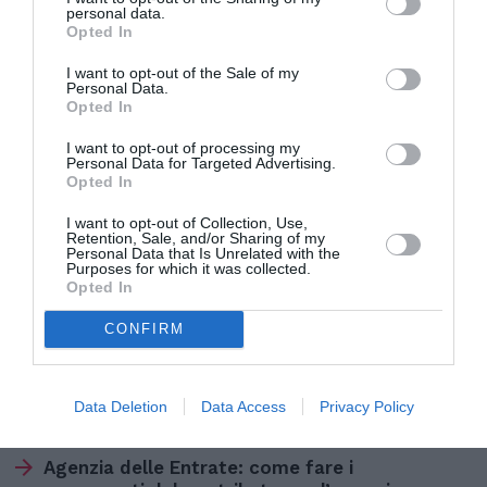
personal data.
Opted In
“Poi c’e’ il lavoratore che vuole essere
I want to opt-out of the Sale of my
regolarizzato ma il cui datore di lavoro non ne
Personal Data.
Opted In
vuole sapere: allora, illecitamente, paga la quota
e tutte le spese necessarie per la procedura.
I want to opt-out of processing my
Personal Data for Targeted Advertising.
Anche questo e’ un illecito. Per regolarizzare gli
Opted In
stranieri, a volte nascono delle vere e proprie
I want to opt-out of Collection, Use,
Retention, Sale, and/or Sharing of my
agenzie che chiedono anche 2 mila euro per ogni
Personal Data that Is Unrelated with the
Purposes for which it was collected.
pratica”.
Opted In
CONFIRM
Articolo precedente
Vedi
di
Regolarizzazione. Pittau (Caritas): “Cè
più
rischio di corruzione”
Data Deletion
Data Access
Privacy Policy
Articolo seguente
Agenzia delle Entrate: come fare i