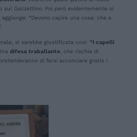
co sul Gazzettino. Poi però evidentemente si
e aggiunge: “Devono capire una cosa: che a
.
rnale, si sarebbe giustificata così:
”I capelli
 Una
difesa traballante
, che rischia di
e pretenderanno di farsi acconciare gratis i