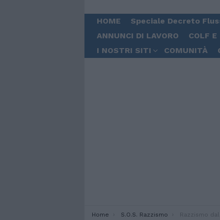
HOME
Speciale Decreto Flus
ANNUNCI DI LAVORO
COLF E
I NOSTRI SITI
COMUNITÀ
You are here:
Home
S.O.S. Razzismo
Razzismo dal parrucchiere. Pe