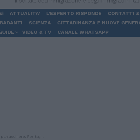
Il portale dell'immigrazione e degli immigrati in Ital
si
ATTUALITA’
L’ESPERTO RISPONDE
CONTATTI &
 BADANTI
SCIENZA
CITTADINANZA E NUOVE GENER
GUIDE
VIDEO & TV
CANALE WHATSAPP
r tagliarsi i capelli, i bianchi pagano di più