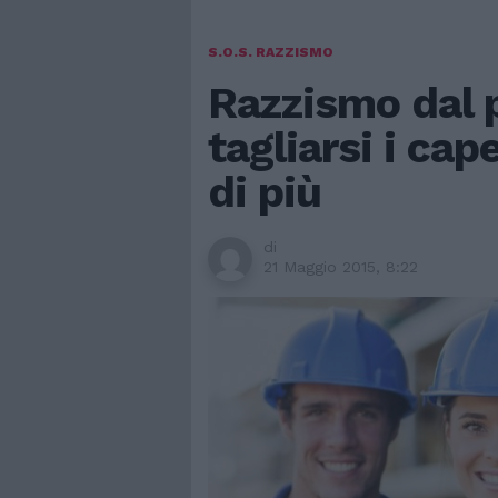
S.O.S. RAZZISMO
Razzismo dal p
tagliarsi i cap
di più
di
21 Maggio 2015, 8:22