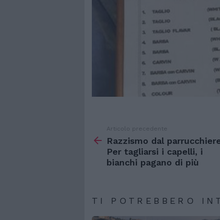
Articolo precedente
Vedi
di
Razzismo dal parrucchiere
più
Per tagliarsi i capelli, i
bianchi pagano di più
TI POTREBBERO IN