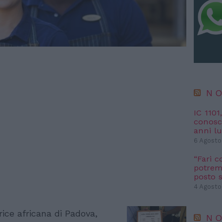
NO
IC 1101
conosci
anni l
6 Agosto
“Fari c
potremm
posto s
4 Agosto
rice africana di Padova,
NO