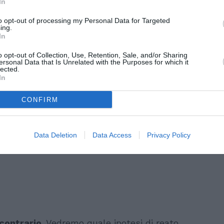
Bitonci, Lega Nord,
non deve essere
In
re, per una volta, una
battaglia
to opt-out of processing my Personal Data for Targeted
ing.
al Gloria Coiffeur Beauty Center con i vigili
In
 listino.
o opt-out of Collection, Use, Retention, Sale, and/or Sharing
ersonal Data that Is Unrelated with the Purposes for which it
lected.
In
CONFIRM
Data Deletion
Data Access
Privacy Policy
contrario
. Vedremo quale ipotesi di reato