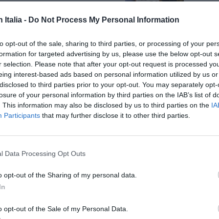
o per “black” e “white”.
SPE
n Italia -
Do Not Process My Personal Information
Dionisi
arriva
to opt-out of the sale, sharing to third parties, or processing of your per
razzismo
è razzismo. Anche quando,
7 Agosto
formation for targeted advertising by us, please use the below opt-out s
rio. Anche dal
parrucchiere.
Voci da
r selection. Please note that after your opt-out request is processed y
edizion
eing interest-based ads based on personal information utilized by us or
7 Agosto
 tricologico
salta fuori dalla cronaca
disclosed to third parties prior to your opt-out. You may separately opt-
losure of your personal information by third parties on the IAB’s list of
nel negozio di un’
acconciatrice di origine
. This information may also be disclosed by us to third parties on the
IA
Photosh
, dopo l’esposizione di un listino prezzi che
Participants
that may further disclose it to other third parties.
nchi, a svantaggio di questi ultimi.
i clienti africani, costa 6 euro. Il
taglio
l Data Processing Opt Outs
è, 10. Stesse distinzioni per la barba: solo 3
o opt-out of the Sharing of my personal data.
n bianco deve pagarne 6. Solo la tinta non
In
.
o opt-out of the Sale of my Personal Data.