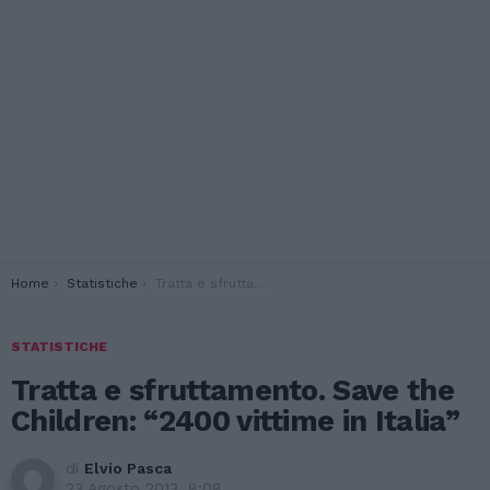
You are here:
Home
Statistiche
Tratta e sfruttamento. Save the Children: “2400 vittime in Italia”
STATISTICHE
Tratta e sfruttamento. Save the
Children: “2400 vittime in Italia”
di
Elvio Pasca
23 Agosto 2013, 8:08