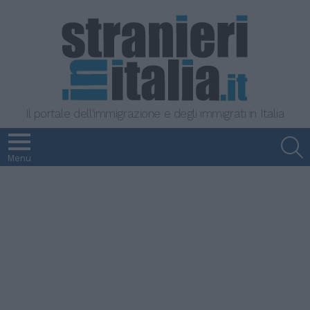
Il portale dell'immigrazione e degli immigrati in Italia
S
Menu