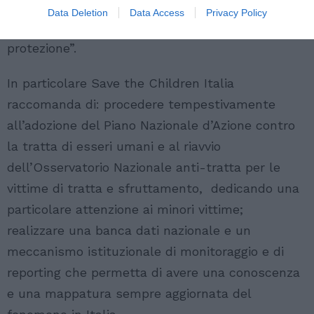
rafforzare gli interventi sul campo, con una
Data Deletion
Data Access
Privacy Policy
programmazione ed una rete adeguata di
protezione”.
In particolare Save the Children Italia
raccomanda di: procedere tempestivamente
all’adozione del Piano Nazionale d’Azione contro
la tratta di esseri umani e al riavvio
dell’Osservatorio Nazionale anti-tratta per le
vittime di tratta e sfruttamento, dedicando una
particolare attenzione ai minori vittime;
realizzare una banca dati nazionale e un
meccanismo istituzionale di monitoraggio e di
reporting che permetta di avere una conoscenza
e una mappatura sempre aggiornata del