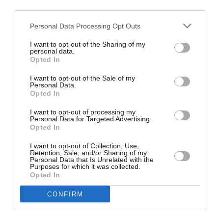
third parties.
indispensabile un forte coordinamento tra tutti i
soggetti coinvolti, le forze dell’ordine, i servizi
Personal Data Processing Opt Outs
sociali, le reti delle organizzazioni non profit. Una
I want to opt-out of the Sharing of my
personal data.
particolare attenzione va inoltre dedicata alla
Opted In
prevenzione del fenomeno, anche attraverso
I want to opt-out of the Sale of my
accordi con i paesi di origine per contrastare le
Personal Data.
Opted In
reti criminali che gestiscono i traffici e mettere
in guardia le potenziali vittime circa i rischi cui
I want to opt-out of processing my
Personal Data for Targeted Advertising.
vanno incontro".
Opted In
I want to opt-out of Collection, Use,
"In Italia – nota Milano – si sono fatti passi
Retention, Sale, and/or Sharing of my
Personal Data that Is Unrelated with the
avanti considerevoli sul piano normativo, sia a
Purposes for which it was collected.
Opted In
tutela delle vittime che nei riguardi di chi
usufruisce – come sfruttatore e come “cliente” –
CONFIRM
di questo mercato. Tuttavia è indispensabile