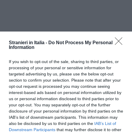
Stranieri in Italia -
Do Not Process My Personal
Information
If you wish to opt-out of the sale, sharing to third parties, or
processing of your personal or sensitive information for
targeted advertising by us, please use the below opt-out
section to confirm your selection. Please note that after your
opt-out request is processed you may continue seeing
interest-based ads based on personal information utilized by
us or personal information disclosed to third parties prior to
your opt-out. You may separately opt-out of the further
“Per tutelare le vittime, è necessario lavorare
disclosure of your personal information by third parties on the
IAB’s list of downstream participants. This information may
almeno su tre ambiti: l’emersione del fenomeno,
also be disclosed by us to third parties on the
IAB’s List of
l’immediata presa in carico e l’assistenza. E’
Downstream Participants
that may further disclose it to other