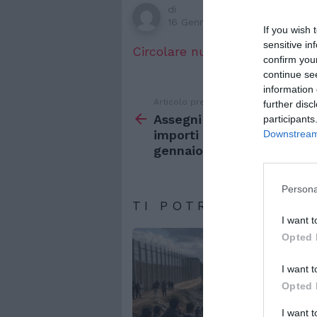
di
16 Gennaio 2007, 1:00
If you wish 
sensitive in
Circolare numero 13 del 12-1-
confirm you
continue se
information 
Articolo precedente
Vedi
further disc
di
Assegni familiari. I nuovi
participants
più
importi in vigore dal prim
Downstream 
gennaio 2007
Persona
TI POTREBBERO IN
I want t
Opted 
I want t
Opted 
I want 