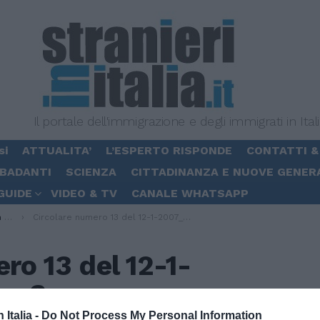
Il portale dell'immigrazione e degli immigrati in Ital
si
ATTUALITA’
L’ESPERTO RISPONDE
CONTATTI &
 BADANTI
SCIENZA
CITTADINANZA E NUOVE GENER
GUIDE
VIDEO & TV
CANALE WHATSAPP
07
Circolare numero 13 del 12-1-2007_Allegato n 3
ro 13 del 12-1-
 n 3
n Italia -
Do Not Process My Personal Information