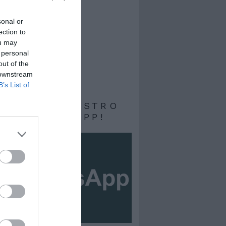
sonal or
ection to
ou may
 personal
out of the
 downstream
B’s List of
RIVITI AL NOSTRO
ALE WHATSAPP!