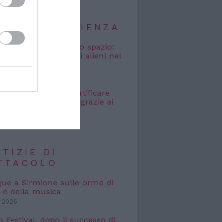
TIZIE DI SCIENZA
osmici” nascosti nello spazio:
o cercare i segnali alieni nel
bagliato
 2026
e Galileo: come certificare
icità dei dati digitali grazie ai
 2026
TIZIE DI
TTACOLO
que a Sirmione sulle orme di
 e della musica
 2026
o Festival, dopo il successo di