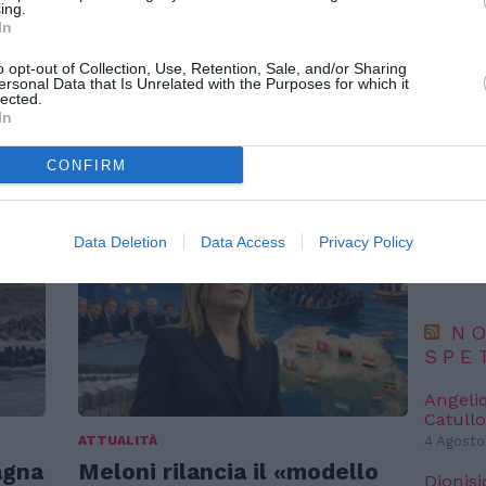
ing.
In
NO
o opt-out of Collection, Use, Retention, Sale, and/or Sharing
ATTUALITÀ
ersonal Data that Is Unrelated with the Purposes for which it
Richiedenti asilo,
lected.
“Fari c
In
potremm
sui
l’integrazione deve iniziare
posto s
 un
prima della decisione finale
4 Agosto
CONFIRM
ATLHAS 
l’autent
satelliti
Data Deletion
Data Access
Privacy Policy
3 Agosto
NO
SPE
Angeli
Catullo
ATTUALITÀ
4 Agosto
agna
Meloni rilancia il «modello
Dionisi