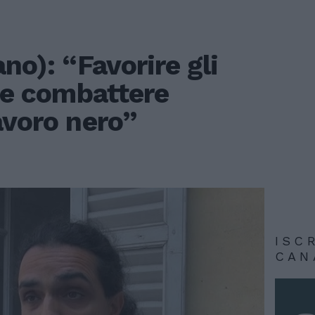
no): “Favorire gli
i e combattere
avoro nero”
ISC
CAN