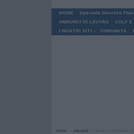
HOME
Speciale Decreto Flus
ANNUNCI DI LAVORO
COLF E
I NOSTRI SITI
COMUNITÀ
You are here:
Home
Attualità
Bove (Cisl Milano): “Favorire gli ingressi legali e c