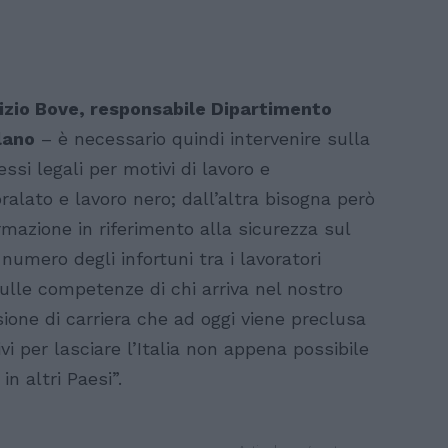
izio Bove, responsabile Dipartimento
lano
– è necessario quindi intervenire sulla
essi legali per motivi di lavoro e
alato e lavoro nero; dall’altra bisogna però
rmazione in riferimento alla sicurezza sul
numero degli infortuni tra i lavoratori
sulle competenze di chi arriva nel nostro
ione di carriera che ad oggi viene preclusa
i per lasciare l’Italia non appena possibile
n altri Paesi”.