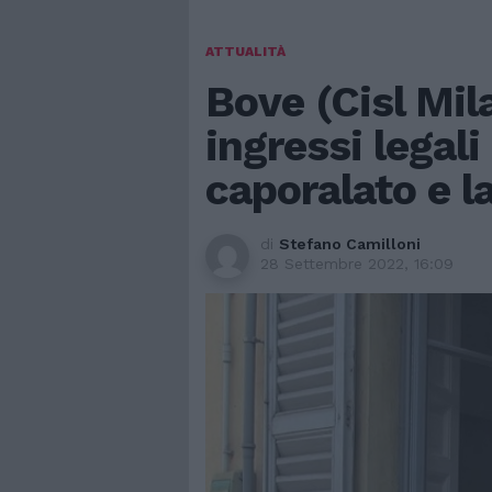
ATTUALITÀ
Bove (Cisl Mila
ingressi legal
caporalato e l
di
Stefano Camilloni
28 Settembre 2022, 16:09