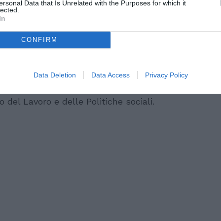
lo più a tempo determinato e con una
ersonal Data that Is Unrelated with the Purposes for which it
lected.
e il posto di lavoro, e alla componente
In
ere penalizzata. Non a caso, si registra un
CONFIRM
e che vivono al di sotto della soglia di
Data Deletion
Data Access
Privacy Policy
rto sugli stranieri e il mercato del lavoro
ro del Lavoro e delle Politiche sociali.