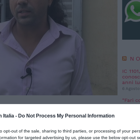
NO
IC 1101
conosci
anni l
6 Agosto
“Fari c
potremm
posto s
n Italia -
Do Not Process My Personal Information
4 Agosto
to opt-out of the sale, sharing to third parties, or processing of your per
NO
formation for targeted advertising by us, please use the below opt-out s