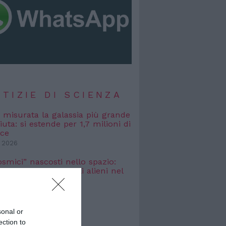
TIZIE DI SCIENZA
, misurata la galassia più grande
uta: si estende per 1,7 milioni di
uce
 2026
osmici” nascosti nello spazio:
o cercare i segnali alieni nel
bagliato
 2026
sonal or
TIZIE DI
ection to