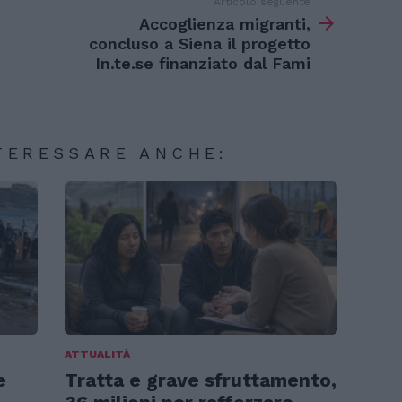
Articolo seguente
Accoglienza migranti,
concluso a Siena il progetto
In.te.se finanziato dal Fami
TERESSARE ANCHE:
ATTUALITÀ
e
Tratta e grave sfruttamento,