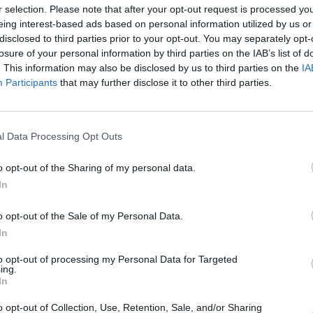
SPE
r selection. Please note that after your opt-out request is processed y
eing interest-based ads based on personal information utilized by us or
Angeli
disclosed to third parties prior to your opt-out. You may separately opt-
Catullo
losure of your personal information by third parties on the IAB’s list of
4 Agosto
. This information may also be disclosed by us to third parties on the
IA
Participants
that may further disclose it to other third parties.
Dionisi
Laura M
con i 
4 Agosto
 un mercato del lavoro ancora segnato dai
l Data Processing Opt Outs
 causata dal COVID 19, la partecipazione
o opt-out of the Sharing of my personal data.
Photosh
ù colpiti nel 2020 dal crollo dei settori del
In
ei servizi alle imprese, torna ad avvicinarsi
o opt-out of the Sale of my Personal Data.
demia, in parte per un decremento degli
In
in parte per una maggiore disponibilità dei
to opt-out of processing my Personal Data for Targeted
ttore all’altro.
ing.
In
 fragili, soprattutto se si guarda alle
o opt-out of Collection, Use, Retention, Sale, and/or Sharing