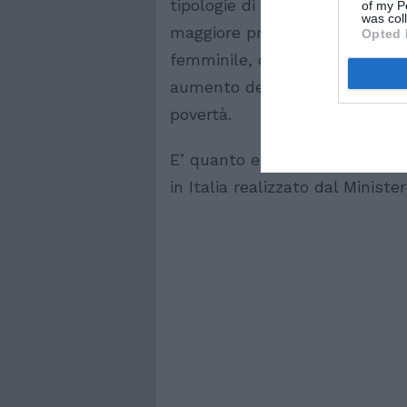
tipologie di avviamento, per 
of my P
was col
maggiore probabilità di perder
Opted 
femminile, che continua ad ess
aumento delle famiglie stranier
povertà.
E’ quanto emerge dal XII Rappo
in Italia realizzato dal Ministe