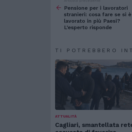
Articolo precedente
Vedi
di
Pensione per i lavoratori
più
stranieri: cosa fare se si è
lavorato in più Paesi?
L’esperto risponde
TI POTREBBERO IN
ATTUALITÀ
Cagliari, smantellata ret