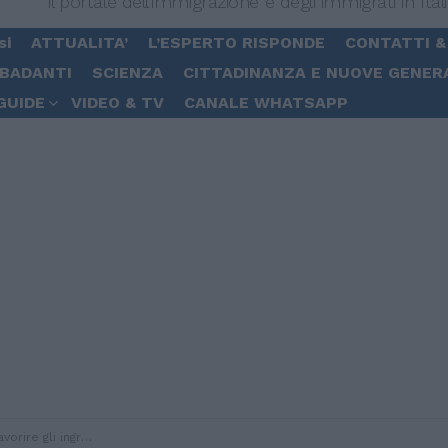
Il portale dell'immigrazione e degli immigrati in Ital
si
ATTUALITA’
L’ESPERTO RISPONDE
CONTATTI &
 BADANTI
SCIENZA
CITTADINANZA E NUOVE GENER
GUIDE
VIDEO & TV
CANALE WHATSAPP
ombattere caporalato e lavoro nero”