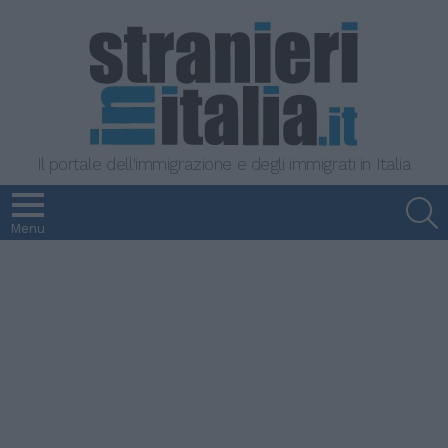
Il portale dell'immigrazione e degli immigrati in Italia
S
Menu