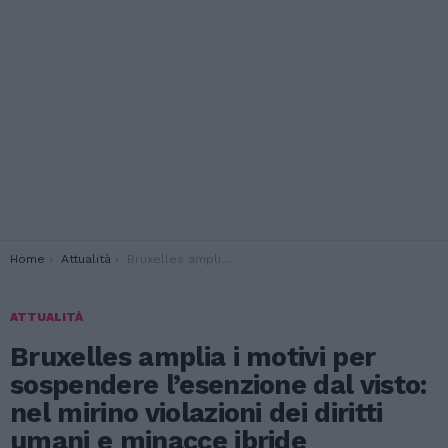
You are here:
Home
Attualità
Bruxelles amplia i motivi per sospendere l’esenzione dal visto: nel mirino violazioni dei diritti umani e minacce ibride
ATTUALITÀ
Bruxelles amplia i motivi per
sospendere l’esenzione dal visto:
nel mirino violazioni dei diritti
umani e minacce ibride