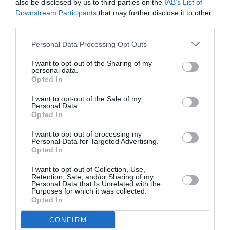
also be disclosed by us to third parties on the
IAB’s List of
Downstream Participants
that may further disclose it to other
third parties.
Personal Data Processing Opt Outs
I want to opt-out of the Sharing of my
personal data.
Opted In
I want to opt-out of the Sale of my
“L’Europa resta il continente più
Personal Data.
visitato al mondo, sia dai turisti
Opted In
che dai viaggiatori d’affari, e la
I want to opt-out of processing my
Personal Data for Targeted Advertising.
nostra politica dei visti è uno dei
Opted In
più forti strumenti di politica
I want to opt-out of Collection, Use,
estera di cui disponiamo. Con un
Retention, Sale, and/or Sharing of my
Personal Data that Is Unrelated with the
Purposes for which it was collected.
meccanismo di sospensione
Opted In
modernizzato, l’UE potrà reagire a
CONFIRM
gravi violazioni dei diritti umani e