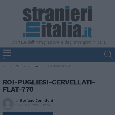
Il portale dell'immigrazione e degli immigrati in Italia
S
Menu
You are here:
Home
Capire la finanza personale: una competenza per la vita
ROI-PUGLIESI-CERVELLATI-FLAT-770
ROI-PUGLIESI-CERVELLATI-
FLAT-770
di
Stefano Camilloni
15 Luglio 2025, 12:56