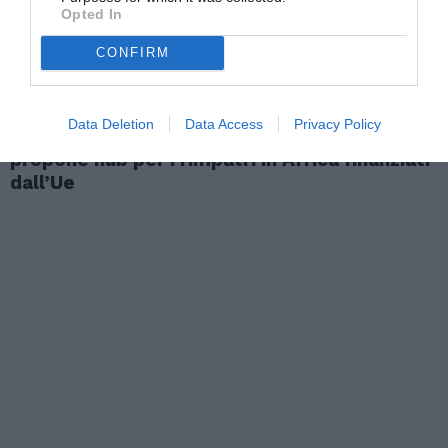
Opted In
CONFIRM
ATTUALITÀ
Data Deletion
Data Access
Privacy Policy
Meloni rilancia il «modello Albania»: l’Italia
propone hub per i rimpatri in Africa finanziati
dall’Ue