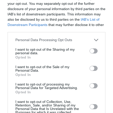
your opt-out. You may separately opt-out of the further
disclosure of your personal information by third parties on the
IAB’s list of downstream participants. This information may
also be disclosed by us to third parties on the
IAB’s List of
Downstream Participants
that may further disclose it to other
third parties.
Personal Data Processing Opt Outs
ATTUALITÀ
I want to opt-out of the Sharing of my
Migranti, scontro tra Spagna e Italia dopo la
personal data.
crisi di Ceuta: Albares accusa Roma di scarsa
Opted In
solidarietà
I want to opt-out of the Sale of my
Personal Data.
Opted In
I want to opt-out of processing my
Personal Data for Targeted Advertising.
Opted In
I want to opt-out of Collection, Use,
Retention, Sale, and/or Sharing of my
Personal Data that Is Unrelated with the
Purposes for which it was collected.