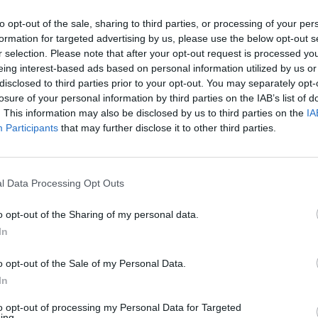
ministero_interno_e_confindustria
to opt-out of the sale, sharing to third parties, or processing of your per
formation for targeted advertising by us, please use the below opt-out s
r selection. Please note that after your opt-out request is processed y
eing interest-based ads based on personal information utilized by us or
disclosed to third parties prior to your opt-out. You may separately opt-
losure of your personal information by third parties on the IAB’s list of
. This information may also be disclosed by us to third parties on the
IA
Participants
that may further disclose it to other third parties.
ISC
CAN
TERESSARE ANCHE:
l Data Processing Opt Outs
o opt-out of the Sharing of my personal data.
In
o opt-out of the Sale of my Personal Data.
In
to opt-out of processing my Personal Data for Targeted
ing.