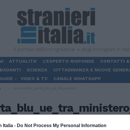
Il portale dell'immigrazione e degli immigrati in Ital
si
ATTUALITA’
L’ESPERTO RISPONDE
CONTATTI &
 BADANTI
SCIENZA
CITTADINANZA E NUOVE GENER
GUIDE
VIDEO & TV
CANALE WHATSAPP
ria
protocollo_carta_blu_ue_tra_ministero_interno_e_confindustria
rta_blu_ue_tra_ministero
n Italia -
Do Not Process My Personal Information