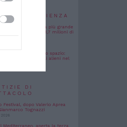
TIZIE DI SCIENZA
, misurata la galassia più grande
uta: si estende per 1,7 milioni di
uce
 2026
osmici” nascosti nello spazio:
o cercare i segnali alieni nel
bagliato
 2026
TIZIE DI
TTACOLO
o Festival, dopo Valerio Aprea
 Gianmarco Tognazzi
 2026
l Mediterraneo, aperta la terza