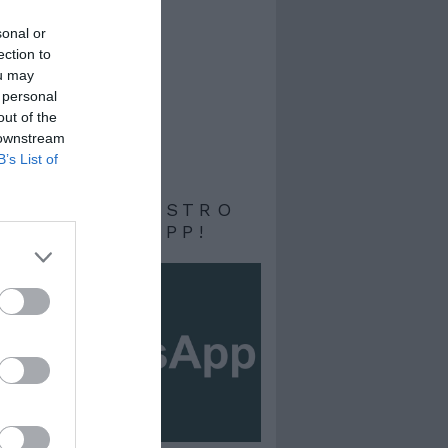
sonal or
ection to
ou may
 personal
out of the
 downstream
B’s List of
RIVITI AL NOSTRO
ALE WHATSAPP!