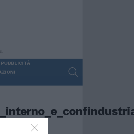
ia
 PUBBLICITÀ
SEARCH
AZIONI
_interno_e_confindustri