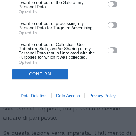
I want to opt-out of the Sale of my
Personal Data.
Opted In
I want to opt-out of processing my
Questa “rivolta silenziosa” di una parte della
Personal Data for Targeted Advertising.
Opted In
base progressista dovrebbe indurre il
centrosinistra a un serio ripensamento. Non si
I want to opt-out of Collection, Use,
Retention, Sale, and/or Sharing of my
Personal Data that Is Unrelated with the
tratta di rinunciare ai propri principi, ma di
Purposes for which it was collected.
Opted In
elaborare una strategia politica e comunicativa
più efficace e coerente, capace di rassicurare e
CONFIRM
coinvolgere anche chi oggi si sente insicuro. È
tempo di comprendere che solidarietà e
Data Deletion
Data Access
Privacy Policy
sicurezza, integrazione e giustizia sociale non
sono concetti opposti, ma possono e devono
andare di pari passo.
Se questa lezione verrà imparata, il fallimento di