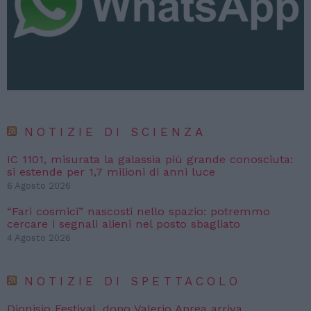
NOTIZIE DI SCIENZA
IC 1101, misurata la galassia più grande conosciuta:
si estende per 1,7 milioni di anni luce
6 Agosto 2026
“Fari cosmici” nascosti nello spazio: potremmo
cercare i segnali alieni nel posto sbagliato
4 Agosto 2026
NOTIZIE DI SPETTACOLO
Dionisio Festival, dopo Valerio Aprea arriva