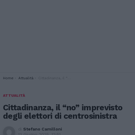
You are here:
Home
Attualità
Cittadinanza, il “no” imprevisto degli elettori di centrosinistra
ATTUALITÀ
Cittadinanza, il “no” imprevisto
degli elettori di centrosinistra
di
Stefano Camilloni
13 Giugno 2025, 12:51