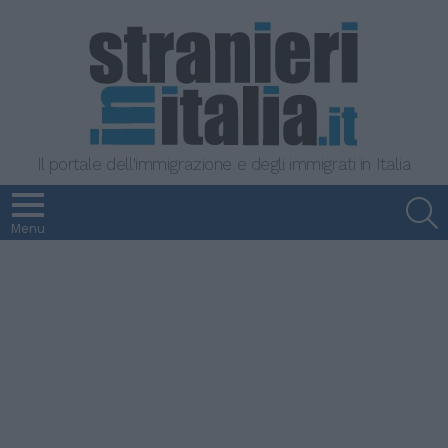
Il portale dell'immigrazione e degli immigrati in Italia
S
Menu