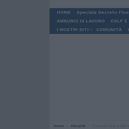
HOME
Speciale Decreto Flus
ANNUNCI DI LAVORO
COLF E
I NOSTRI SITI
COMUNITÀ
You are here:
Home
Attualità
Contratti falsi a 269 migranti per ottenere il