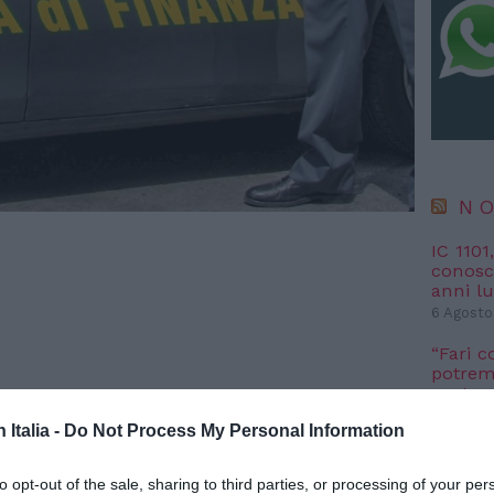
NO
IC 1101
conosci
anni l
6 Agosto
“Fari c
potremm
posto s
4 Agosto
n Italia -
Do Not Process My Personal Information
NO
to opt-out of the sale, sharing to third parties, or processing of your per