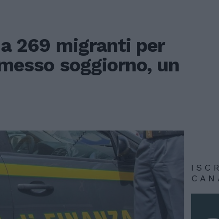
i a 269 migranti per
rmesso soggiorno, un
ISC
CAN