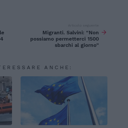
Articolo seguente
le
Migranti. Salvini: “Non
 4
possiamo permetterci 1500
sbarchi al giorno”
TERESSARE ANCHE: