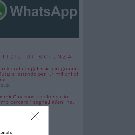
TIZIE DI SCIENZA
, misurata la galassia più grande
uta: si estende per 1,7 milioni di
uce
 2026
osmici” nascosti nello spazio:
o cercare i segnali alieni nel
bagliato
 2026
TIZIE DI
sonal or