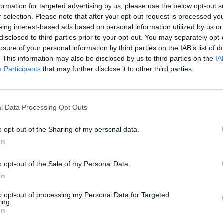
SPE
formation for targeted advertising by us, please use the below opt-out s
r selection. Please note that after your opt-out request is processed y
Grande
eing interest-based ads based on personal information utilized by us or
Festiva
disclosed to third parties prior to your opt-out. You may separately opt-
o di promuovere l’integrazione sociale e
6 Agosto
losure of your personal information by third parties on the IAB’s list of
Puglia, avrebbe stipulato alcune centinaia di
. This information may also be disclosed by us to third parties on the
IA
Robbie
Participants
that may further disclose it to other third parties.
obiliare e di falsi rapporti di lavoro
l’event
FESTI
xtracomunitari di ottenere indebitamente il
6 Agosto
sso di soggiorno.
l Data Processing Opt Outs
Photosh
l Gip di Foggia, la Guardia di Finanza di
o opt-out of the Sharing of my personal data.
unitario, presidente di una associazione
In
hanno scoperto un rodato meccanismo
o opt-out of the Sale of my Personal Data.
associazione che era divenuta un punto di
In
stranieri presenti sul territorio lucerino alla
to opt-out of processing my Personal Data for Targeted
sari per il rinnovo o il rilascio del
ing.
In