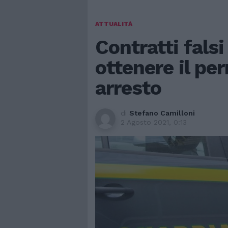
ATTUALITÀ
Contratti fals
ottenere il pe
arresto
di
Stefano Camilloni
2 Agosto 2021, 0:13