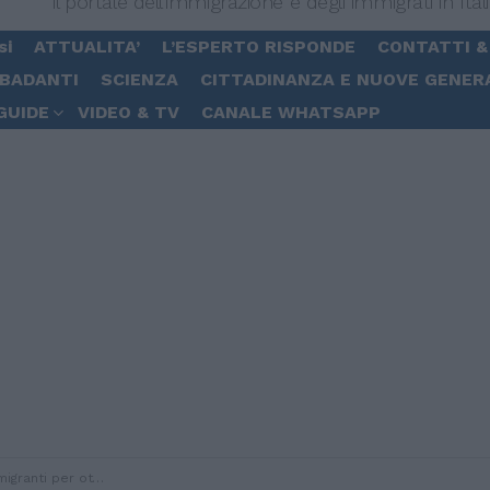
Il portale dell'immigrazione e degli immigrati in Ital
si
ATTUALITA’
L’ESPERTO RISPONDE
CONTATTI &
 BADANTI
SCIENZA
CITTADINANZA E NUOVE GENER
GUIDE
VIDEO & TV
CANALE WHATSAPP
 permesso soggiorno, un arresto