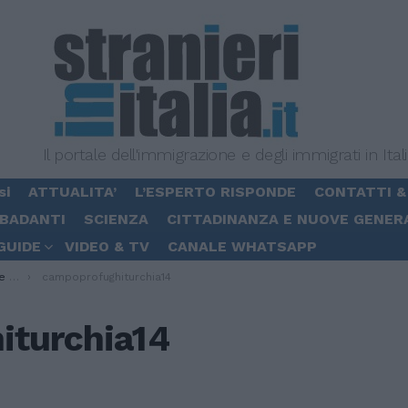
Il portale dell'immigrazione e degli immigrati in Ital
si
ATTUALITA’
L’ESPERTO RISPONDE
CONTATTI &
 BADANTI
SCIENZA
CITTADINANZA E NUOVE GENER
GUIDE
VIDEO & TV
CANALE WHATSAPP
vite
campoprofughiturchia14
iturchia14