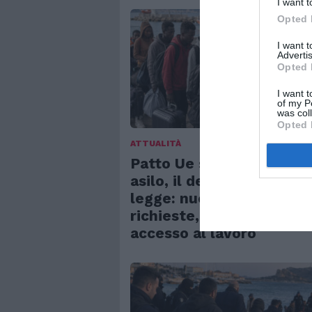
I want t
Opted 
I want 
Advertis
Opted 
I want t
of my P
was col
Opted 
ATTUALITÀ
Patto Ue su migrazione 
asilo, il decreto diventa
legge: nuove regole per
richieste, frontiere e
accesso al lavoro