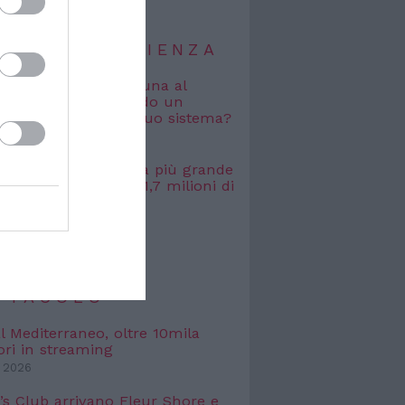
TIZIE DI SCIENZA
i vagabondi con la Luna al
o: cosa accade quando un
viene espulso dal suo sistema?
 2026
, misurata la galassia più grande
uta: si estende per 1,7 milioni di
uce
 2026
TIZIE DI
TTACOLO
l Mediterraneo, oltre 10mila
ori in streaming
 2026
’s Club arrivano Fleur Shore e