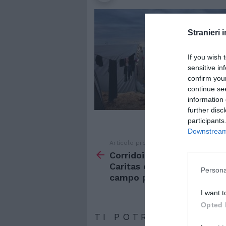
Stranieri i
If you wish 
sensitive in
confirm you
continue se
information 
further disc
participants
Downstream 
Articolo precedente
Vedi
di
Corridoi umanitari, anche
più
Caritas e Migrantes in
Persona
campo per salvare vite
I want t
Opted 
TI POTREBBERO IN