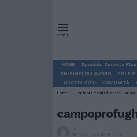
Menu
HOME
Speciale Decreto Flus
ANNUNCI DI LAVORO
COLF E
I NOSTRI SITI
COMUNITÀ
You are here:
Home
Corridoi umanitari, anche Caritas e Migrantes in campo per salvare 
campoprofugh
di
16 Novembre 2016, 10:13