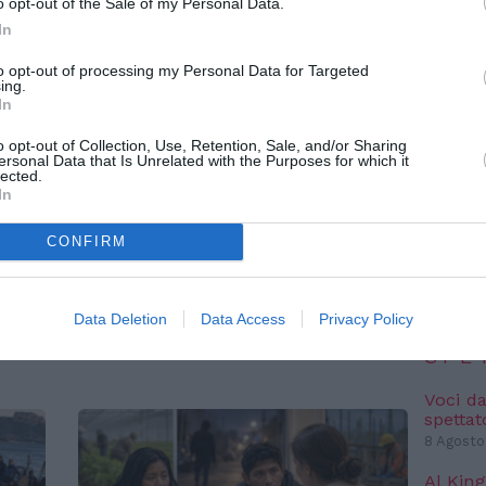
o opt-out of the Sale of my Personal Data.
In
NO
to opt-out of processing my Personal Data for Targeted
ing.
Pianet
In
seguit
mondo 
o opt-out of Collection, Use, Retention, Sale, and/or Sharing
ersonal Data that Is Unrelated with the Purposes for which it
8 Agosto
lected.
In
IC 1101
conosci
ATTUALITÀ
anni l
CONFIRM
e
Migranti, scontro Italia-
6 Agosto
Spagna: Madrid introduce
controlli per chi arriva
Data Deletion
Data Access
Privacy Policy
NO
dall’Italia
SPE
Voci da
spettat
8 Agosto
Al King