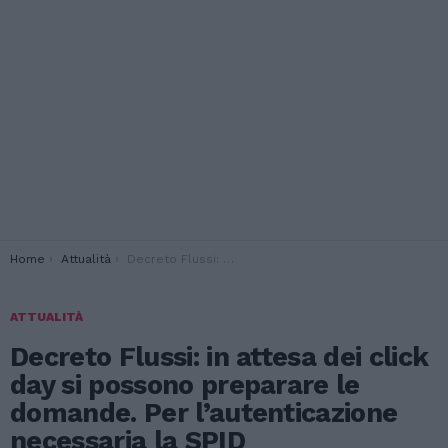
You are here:
Home
Attualità
Decreto Flussi: in attesa dei click day si possono preparare le domande. Per l’autenticazione necessaria la SPID
ATTUALITÀ
Decreto Flussi: in attesa dei click
day si possono preparare le
domande. Per l’autenticazione
necessaria la SPID