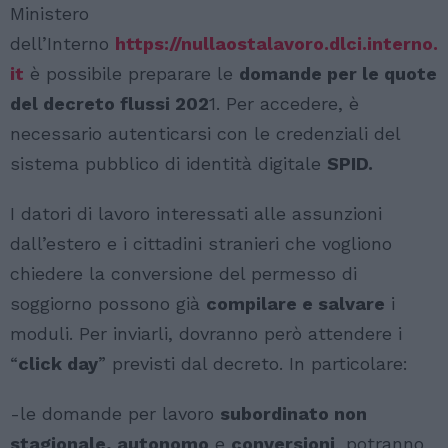
Ministero
dell’Interno
https://nullaostalavoro.dlci.interno.
it
è possibile preparare le
domande per le quote
del decreto flussi 202
1. Per accedere, è
necessario autenticarsi con le credenziali del
sistema pubblico di identità digitale
SPID.
I datori di lavoro interessati alle assunzioni
dall’estero e i cittadini stranieri che vogliono
chiedere la conversione del permesso di
soggiorno possono già
compilare e salvare
i
moduli. Per inviarli, dovranno però attendere i
“
click day
” previsti dal decreto. In particolare:
-le domande per lavoro
subordinato non
stagionale, autonomo
e
conversioni
, potranno