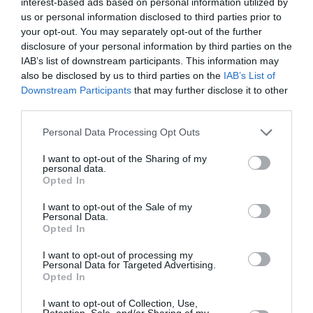
interest-based ads based on personal information utilized by
subordinato
per cittadini stranieri che hanno
us or personal information disclosed to third parties prior to
your opt-out. You may separately opt-out of the further
completato
programmi di istruzione e
disclosure of your personal information by third parties on the
formazione nei paesi di origine
ai sensi degli
IAB’s list of downstream participants. This information may
also be disclosed by us to third parties on the
IAB’s List of
articoli 22 e 23 del D.Lgs. 25.07.1998, n. 286 e art.
Downstream Participants
that may further disclose it to other
30 D.P.R. n.394/99 e successive modifiche e
third parties.
integrazioni, riservata all’assunzione di lavoratori
Personal Data Processing Opt Outs
inseriti nei progetti speciali – Modulo
BPS
I want to opt-out of the Sharing of my
personal data.
Richiesta nulla osta al
lavoro subordinato
per
Opted In
stranieri in possesso di un
permesso di
I want to opt-out of the Sale of my
soggiorno CE
– Modulo
LS
Personal Data.
Opted In
Richiesta di nulla osta al
lavoro domestico
per
I want to opt-out of processing my
Personal Data for Targeted Advertising.
stranieri in possesso di un
permesso di
Opted In
soggiorno CE
per soggiornanti di lungo periodo –
I want to opt-out of Collection, Use,
Retention, Sale, and/or Sharing of my