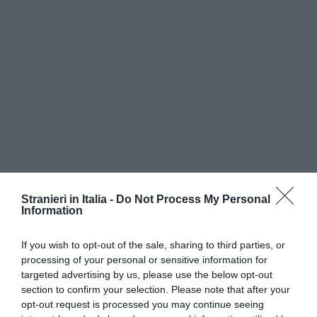
Stranieri in Italia -
Do Not Process My Personal
Information
Richiesta nominativa di nulla osta al
lavoro
If you wish to opt-out of the sale, sharing to third parties, or
subordinato per settori di autotrasporto,
processing of your personal or sensitive information for
edilizia e turistico/alberghiero
– Modulo
B2020
targeted advertising by us, please use the below opt-out
section to confirm your selection. Please note that after your
opt-out request is processed you may continue seeing
Richiesta nominativa di nulla osta al
lavoro