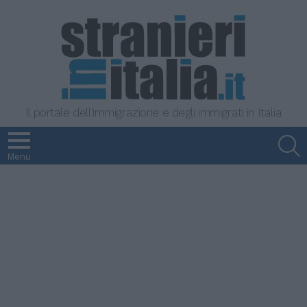
Il portale dell'immigrazione e degli immigrati in Italia
S
Menu